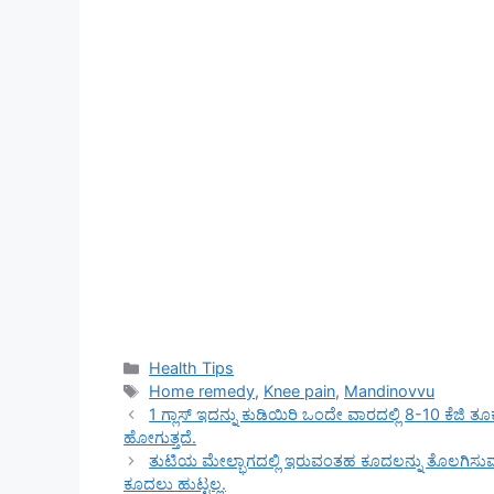
Categories
Health Tips
Tags
Home remedy
,
Knee pain
,
Mandinovvu
1 ಗ್ಲಾಸ್ ಇದನ್ನು ಕುಡಿಯಿರಿ ಒಂದೇ ವಾರದಲ್ಲಿ 8-10 ಕೆಜಿ
ಹೋಗುತ್ತದೆ.
ತುಟಿಯ ಮೇಲ್ಭಾಗದಲ್ಲಿ ಇರುವಂತಹ ಕೂದಲನ್ನು ತೊಲಗಿಸುವ ಅದ
ಕೂದಲು ಹುಟ್ಟಲ್ಲ.