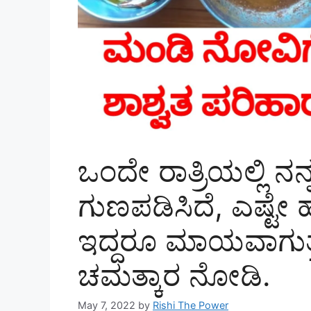
ಒಂದೇ ರಾತ್ರಿಯಲ್ಲಿ ನ
ಗುಣಪಡಿಸಿದೆ, ಎಷ್
ಇದ್ದರೂ ಮಾಯವಾಗುತ್
ಚಮತ್ಕಾರ ನೋಡಿ.
May 7, 2022
by
Rishi The Power