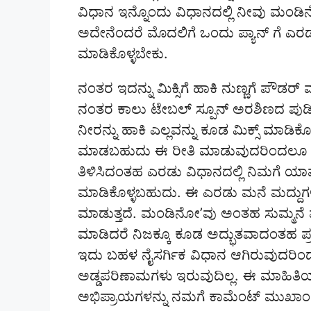
ವಿಧಾನ ಇನ್ನೊಂದು ವಿಧಾನದಲ್ಲಿ ನೀವು ಮಂಡಿ
ಅದೇನೆಂದರೆ ಮೊದಲಿಗೆ ಒಂದು ಪ್ಯಾನ್ ಗೆ ಎರಡರ
ಮಾಡಿಕೊಳ್ಳಬೇಕು.
ನಂತರ ಇದನ್ನು ಮಿಕ್ಸಿಗೆ ಹಾಕಿ ನುಣ್ಣಗೆ ಪೌಡರ್ 
ನಂತರ ಕಾಲು ಟೇಬಲ್ ಸ್ಪೂನ್ ಅರಶಿಣದ ಪುಡಿ ಹಾಗೂ 
ನೀರನ್ನು ಹಾಕಿ ಎಲ್ಲವನ್ನು ಕೂಡ ಮಿಕ್ಸ್ ಮಾಡಿ
ಮಾಡಬಹುದು ಈ ರೀತಿ ಮಾಡುವುದರಿಂದಲೂ ಕ
ತಿಳಿಸಿದಂತಹ ಎರಡು ವಿಧಾನದಲ್ಲಿ ನಿಮಗೆ ಯಾ
ಮಾಡಿಕೊಳ್ಳಬಹುದು. ಈ ಎರಡು ಮನೆ ಮದ್ದು
ಮಾಡುತ್ತದೆ. ಮಂಡಿನೋ’ವು ಅಂತಹ ಸುಮ್ಮನೆ 
ಮಾಡಿದರೆ ನಿಜಕ್ಕೂ ಕೂಡ ಅದ್ಭುತವಾದಂತಹ ಪ್
ಇದು ಬಹಳ ನೈಸರ್ಗಿಕ ವಿಧಾನ ಆಗಿರುವುದರಿಂ
ಅಡ್ಡಪರಿಣಾಮಗಳು ಇರುವುದಿಲ್ಲ. ಈ ಮಾಹಿತಿಯನ್
ಅಭಿಪ್ರಾಯಗಳನ್ನು ನಮಗೆ ಕಾಮೆಂಟ್ ಮುಖಾಂತರ 