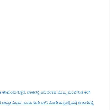
 ತೂಕ ಕಡಿಮೆಯಾಗುತ್ತದೆ, ದೇಹದಲ್ಲಿ ಇರುವಂತಹ ಬೊಜ್ಜು ಮಂಜಿನಂತೆ ಕರಗಿ
್ಭುತ ವಿಧಾನ, ಒಂದು ಬಾರಿ ಬಳಸಿ ನೋಡಿ ಜನ್ಮದಲ್ಲಿ ಮತ್ತೆ ಆ ಜಾಗದಲ್ಲಿ