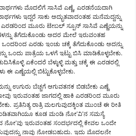
ರ್ಥಗಳು ಮೊದಲಿಗೆ ಸಾಸಿವೆ ಎಣ್ಣೆ, ಎರಡನೆಯದಾಗಿ
ದಾರ್ಥಗಳು ಇದ್ದರೆ ಸಾಕು ಅದ್ಭುತವಾದಂತಹ ಮನೆಮದ್ದನ್ನು
ೆ ಎರಡರಿಂದ ಮೂರು ಟೇಬಲ್ ಸ್ಪೂನ್ ಸಾಸಿವೆ ಎಣ್ಣೆಯನ್ನು
ಸಳುಗಳನ್ನು ತೆಗೆದುಕೊಂಡು ಅದರ ಮೇಲೆ ಇರುವಂತಹ
ಂತರ ಒಂದರಿಂದ ಎರಡು ಇಂಚು ಚಕ್ಕೆ ತೆಗೆದುಕೊಂಡು ಅದನ್ನು
್ನು ಒಂದು ಪಾತ್ರೆಯ ಒಳಗೆ ಇಟ್ಟು ಬಿಸಿ ಮಾಡಿಕೊಳ್ಳಬೇಕು.
ಕೊಳ್ಳಿ ಏಕೆಂದರೆ ಬೆಳ್ಳುಳ್ಳಿ ಮತ್ತು ಚಕ್ಕೆ ಈ ಎರಡರಲ್ಲಿ
ಣ್ಣೆಯಲ್ಲಿ ಬಿಟ್ಟುಕೊಳ್ಳಬೇಕು.
ನ್ನು ಉಗುರು ಬೆಚ್ಚಗೆ ಆಗುವತನಕ ಬಿಡಬೇಕು ಎಣ್ಣೆ
ನೋವು ಇರುವಂತಹ ಜಾಗದಲ್ಲಿ ಹಾಕಿ ಎರಡರಿಂದ ಮೂರು
ಪ್ರತಿನಿತ್ಯ ರಾತ್ರಿ ಮಲಗುವುದಕ್ಕಿಂತ ಮುಂಚೆ ಈ ರೀತಿ
ಿತವಾಗಿಯೂ ಕೂಡ ಮಂಡಿ ನೋ’ವಿ’ನ ಸಮಸ್ಯೆ
ವಾದ ನೋ’ವು ಇರುವಂತಹ ಸಂದರ್ಭದಲ್ಲಿ ಕೇವಲ ಒಂದೇ
ಡಿರುವುದನ್ನು ನಾವು ನೋಡಬಹುದು. ಇದು ಮೊದಲನೇ