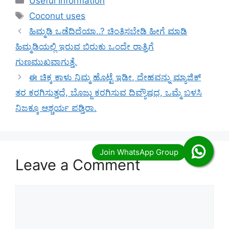
Useful Information
Tags
Coconut uses
ಹಿಮ್ಮಡಿ ಒಡೆದಿದೆಯಾ..? ಚಿಂತಿಸಬೇಡಿ ಹೀಗೆ ಮಾಡಿ
ಹಿಮ್ಮಡಿಯಲ್ಲಿ ಇರುವ ಬಿರುಕು ಒಂದೇ ರಾತ್ರಿಗೆ
ಗುಣಮುಖವಾಗುತ್ತೆ.
ಈ ಚಿಕ್ಕ ಕಾಳು ನಿಮ್ಮ ಹೊಟ್ಟೆ ಇಡೀ, ದೇಹವನ್ನು ಮ್ಯಾಜಿಕ್
ತರ ಕರಗಿಸುತ್ತದೆ, ಬೊಜ್ಜು ಕರಗಿಸುವ ದಿವ್ಯೌಷಧ, ಒಮ್ಮೆ ಬಳಸಿ
ನಿಜಕ್ಕೂ ಆಶ್ಚರ್ಯ ಪಡ್ತಿರಾ.
Leave a Comment
Comment