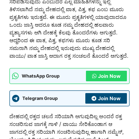
ಸರಿಪಡಿಸುವುದು ಎಂಬುದರ ಎಲ್ಲ ಮಾಹಿತಿಗಳನ್ನು ಇಲ್ಲಿ
ತಿಳಿಸಲಾಗಿದೆ ನಮ್ಮ ದೇಹದಲ್ಲಿ ವಾತ, ಪಿತ್ತ, ಕಫ ಎಂಬ ಮೂರು
ಪ್ರಕೃತಿಗಳು ಇರುತ್ತವೆ. ಈ ಮೂರು ಪ್ರಕೃತಿಗಳಲ್ಲಿ ಯಾವುದಾದರೂ
ಒಂದು ಜಾಸ್ತಿ ಆದರೂ ಕೂಡ ನಮ್ಮ ದೇಹದಲ್ಲಿ ಹಲವಾರು
ವ್ಯತ್ಯಾಸಗಳು ಆಗಿ ದೇಹಕ್ಕೆ ಕೆಲವು ತೊಂದರೆಗಳು ಆಗುತ್ತದೆ.
ಆದ್ದರಿಂದ ಈ ವಾತ, ಪಿತ್ತ, ಕಫಗಳು ಮೂರು ಕೂಡ ಸರಿ
ಸಮನಾಗಿ ನಮ್ಮ ದೇಹದಲ್ಲಿ ಇರುವುದು ಮುಖ್ಯ ದೇಹದಲ್ಲಿ
ವಾಯು/ ವಾತ ಜಾಸ್ತಿ ಆದಾಗ ರಕ್ತ ಸಂಚಲನೆ ತೊಂದರೆ ಆಗುತ್ತದೆ.
Join Now
WhatsApp Group
Join Now
Telegram Group
ದೇಹದಲ್ಲಿ ರಕ್ತದ ಚಲನೆ ಸರಿಯಾಗಿ ಆಗುವುದಿಲ್ಲ ಅಂದರೆ ರಕ್ತ
ಸಂಚರಿಸುವ ಜಾಗಕ್ಕೆ ಗಾಳಿ / ವಾಯು ಸೇರಿಕೊಂಡಾಗ ಆ
ಜಾಗದಲ್ಲಿ ರಕ್ತ ಸರಿಯಾಗಿ ಸಂಚರಿಸುವುದಿಲ್ಲ ಹಾಗಾಗಿ ನಮ್ನೆಸ್,