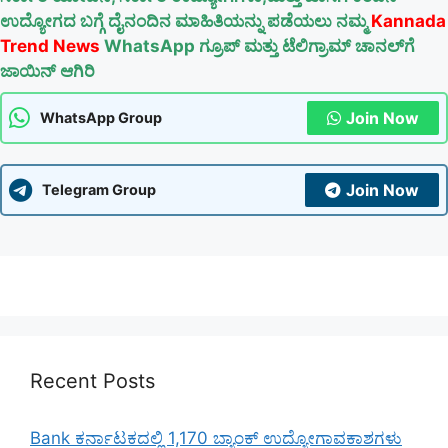
ಉದ್ಯೋಗದ ಬಗ್ಗೆ ದೈನಂದಿನ ಮಾಹಿತಿಯನ್ನು ಪಡೆಯಲು ನಮ್ಮ
Kannada
Trend News
WhatsApp ಗ್ರೂಪ್ ಮತ್ತು ಟೆಲಿಗ್ರಾಮ್ ಚಾನಲ್‌ಗೆ
ಜಾಯಿನ್ ಆಗಿರಿ
Join Now
WhatsApp Group
Join Now
Telegram Group
Recent Posts
Bank ಕರ್ನಾಟಕದಲ್ಲಿ 1,170 ಬ್ಯಾಂಕ್ ಉದ್ಯೋಗಾವಕಾಶಗಳು