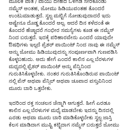
ಮೂಲಕ ವಾತ / ವಾಯು ದೇಹದ ಒಳಗಡೆ ಸೇರಿಕೊಂಡು
ನಮ್ನೆಸ್ ಅಂತಹ, ಜೋಮು ಹಿಡಿಯುವಂತಹ‌‌ ತೊಂದರೆ
ಉಂಟುಮಾಡುತ್ತದೆ. ಸ್ವಲ್ಪ ಮಟ್ಟಿಗೆ ನೋಡುವುದಾದರೆ ಇದು
ಅಷ್ಟೇನೂ ದೊಡ್ಡ ತೊಂದರೆ ಅಲ್ಲ. ಆದರೆ ದಿನ ಕಳೆದಂತೆ ಈ
ತೊಂದರೆ ಹೆಚ್ಚಾದರೆ ಗಂಭೀರ ಸಮಸ್ಯೆಗಳು ಕೂಡ ಈ ನಮ್ನೆಸ್
ನಿಂದ ಬರುತ್ತದೆ. ಇದಕ್ಕೆ ಪರಿಹಾರವೇನು ಎಂದರೆ ಯಾವುದೇ
ಔಷಧಿಗಳು ಇಲ್ಲದೆ ಪ್ರೆಶರ್ ಪಾಯಿಂಟ್ ನಿಂದ ನಾವು ಈ ನಮ್ನೆಸ್
ಅನ್ನು ಜೋಮು ಹಿಡಿಯುವುದನ್ನು ಸಂಪೂರ್ಣವಾಗಿ ಗುಣಪಡಿಸಿ
ಕೊಳ್ಳಬಹುದು‌. ಅದು ಹೇಗೆ ಎಂದರೆ ಕಾಲಿನ ಎಲ್ಲ‌ ಬೆರಳುಗಳ
ಮಧ್ಯದಲ್ಲಿ ‌ಫ್ರೆಶರ್ ಪಾಯಿಂಟ್ ಅನ್ನು ಪೆನ್ನಿನಿಂದ‌
ಗುರುತಿಸಿಕೊಳ್ಳಬೇಕು. ನಂತರ ಗುರುತಿಸಿಕೊಂಡಿರುವ ಪಾಯಿಂಟ್
ನಲ್ಲಿ ಪೆನ್ ಅಥವಾ ಪೆನ್ಸಿಲ್ ಅಥವಾ ಚೂಪಾದ ವಸ್ತುವಿನಿಂದ
ಮೂರು ಬಾರಿ ಒತ್ತಬೇಕು.
ಇದರಿಂದ ರಕ್ತ ಸಂಚಲನ ಚೆನ್ನಾಗಿ ಆಗುತ್ತದೆ. ಹೀಗೆ ಎರಡೂ
ಕಾಲಿನ ಎಲ್ಲ ಬೆರಳುಗಳ ಮಧ್ಯೆ ಮಾಡಬೇಕು ಇದನ್ನು ದಿನದಲ್ಲಿ
ಎರಡು ಅಥವಾ ಮೂರು ಬಾರಿ ಮಾಡಿಕೊಳ್ಳಬೇಕು ಸ್ವಲ್ಪ‌ ಜಾಸ್ತಿ
ಕೆಲಸ ಮಾಡಿದಾಗ ಮುಷ್ಟಿ ಕಟ್ಟಿದಾಗ ನಮ್ನೆಸ್ ಬರುತ್ತದೆ ಜೋಮು