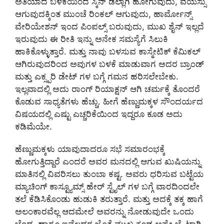
ಅತಿಯಾದ ಬಳಕೆಯಿಂದ ಸ್ಕಿನ್ ಡಲ್ಲಾಗಿ ಹೋಗುವುದು, ವಯಸ್ಸು
ಆಗುವುದಕ್ಕಿಂತ ಮುಂಚೆ ರಿಂಕಲ್ ಆಗುವುದು, ಹಾರ್ಮೋನ್ಸ್
ವೇರಿಯೇಶನ್ ಇಂದ ಪಿಂಪಲ್ಸ್ ಬರುವುದು, ಮುಖ ಶೈನ್ ಇಲ್ಲದೆ
ಇರುವುದು ಈ ರೀತಿ ಇನ್ನು ಅನೇಕ ಸಮಸ್ಯೆಗೆ ಸಿಲುಕಿ
ಹಾಕಿಕೊಳ್ಳುತ್ತಾರೆ. ಮತ್ತು ನಾವು ಬಳಸುವ ಕಾಸ್ಮೇಟಿಕ್ ಕೆಮಿಕಲ್
ಆಗಿರುವುದರಿಂದ ಅವುಗಳ ಬಳಕೆ ಮಾಡುವಾಗ ಅದರ ಬ್ರಾಂಡ್
ಮತ್ತು ಎಕ್ಸ್ಪರಿ ಡೇಟ್ ಗಳ ಬಗ್ಗೆ ಗಮನ ಹರಿಸಲೇಬೇಕು.
ಇಲ್ಲವಾದಲ್ಲಿ ಅದು ರಾಂಗ್ ರಿಯಾಕ್ಷನ್ ಆಗಿ ಚರ್ಮಕ್ಕೆ ತೊಂದರೆ
ಕೊಡುವ ಸಾಧ್ಯತೆಗಳು ಹೆಚ್ಚು. ಹೀಗೆ ಹೆಣ್ಣುಮಕ್ಕಳ ಸೌಂದರ್ಯದ
ವಿಷಯದಲ್ಲಿ ಎಷ್ಟು ಎಚ್ಚರಿಕೆಯಿಂದ ಇದ್ದರೂ ಕೂಡ ಅದು
ಕಡಿಮೆಯೇ.
ಹೆಣ್ಣುಮಕ್ಕಳು ಯಾವುದಾದರೂ ಸಭೆ ಸಮಾರಂಭಕ್ಕೆ
ಹೋಗುತ್ತಿದ್ದಾರೆ ಎಂದರೆ ಅವರ ಮನದಲ್ಲಿ ಆಗುವ ಖುಷಿಯನ್ನು
ಮಾತಿನಲ್ಲಿ ವಿವರಿಸಲು ತುಂಬಾ ಕಷ್ಟ. ಅವರು ಧರಿಸುವ ಬಟ್ಟೆಯ
ಮ್ಯಾಚಿಂಗ್ ಕಾಸ್ಟ್ಯೂಮ್ಸ್ ಹೇರ್ ಸ್ಟೈಲ್ ಗಳ ಬಗ್ಗೆ ವಾರದಿಂದಲೇ
ತಲೆ ಕೆಡಿಸಿಕೊಂಡು ಹುಡುಕಿ ತರುತ್ತಾರೆ. ಮತ್ತು ಅದಕ್ಕೆ ತಕ್ಕ ಹಾಗೆ
ಅಲಂಕಾರವೆಲ್ಲ ಆದಮೇಲೆ ಅವರನ್ನು ನೋಡುವುದೇ ಒಂದು