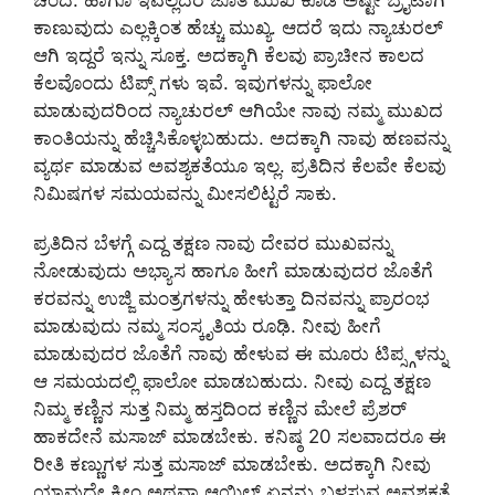
ಚೆಂದ. ಹಾಗೂ ಇವೆಲ್ಲದರ ಜೊತೆ ಮುಖ ಕೂಡ ಅಷ್ಟೇ ಬ್ರೈಟಾಗಿ
ಕಾಣುವುದು ಎಲ್ಲಕ್ಕಿಂತ ಹೆಚ್ಚು ಮುಖ್ಯ. ಆದರೆ ಇದು ನ್ಯಾಚುರಲ್
ಆಗಿ ಇದ್ದರೆ ಇನ್ನು ಸೂಕ್ತ. ಅದಕ್ಕಾಗಿ ಕೆಲವು ಪ್ರಾಚೀನ ಕಾಲದ
ಕೆಲವೊಂದು ಟಿಪ್ಸ್ ಗಳು ಇವೆ. ಇವುಗಳನ್ನು ಫಾಲೋ
ಮಾಡುವುದರಿಂದ ನ್ಯಾಚುರಲ್ ಆಗಿಯೇ ನಾವು ನಮ್ಮ ಮುಖದ
ಕಾಂತಿಯನ್ನು ಹೆಚ್ಚಿಸಿಕೊಳ್ಳಬಹುದು. ಅದಕ್ಕಾಗಿ ನಾವು ಹಣವನ್ನು
ವ್ಯರ್ಥ ಮಾಡುವ ಅವಶ್ಯಕತೆಯೂ ಇಲ್ಲ. ಪ್ರತಿದಿನ ಕೆಲವೇ ಕೆಲವು
ನಿಮಿಷಗಳ ಸಮಯವನ್ನು ಮೀಸಲಿಟ್ಟರೆ ಸಾಕು.
ಪ್ರತಿದಿನ ಬೆಳಗ್ಗೆ ಎದ್ದ ತಕ್ಷಣ ನಾವು ದೇವರ ಮುಖವನ್ನು
ನೋಡುವುದು ಅಭ್ಯಾಸ ಹಾಗೂ ಹೀಗೆ ಮಾಡುವುದರ ಜೊತೆಗೆ
ಕರವನ್ನು ಉಜ್ಜಿ ಮಂತ್ರಗಳನ್ನು ಹೇಳುತ್ತಾ ದಿನವನ್ನು ಪ್ರಾರಂಭ
ಮಾಡುವುದು ನಮ್ಮ ಸಂಸ್ಕೃತಿಯ ರೂಢಿ. ನೀವು ಹೀಗೆ
ಮಾಡುವುದರ ಜೊತೆಗೆ ನಾವು ಹೇಳುವ ಈ ಮೂರು ಟಿಪ್ಸ್ಗಳನ್ನು
ಆ ಸಮಯದಲ್ಲಿ ಫಾಲೋ ಮಾಡಬಹುದು. ನೀವು ಎದ್ದ ತಕ್ಷಣ
ನಿಮ್ಮ ಕಣ್ಣಿನ ಸುತ್ತ ನಿಮ್ಮ ಹಸ್ತದಿಂದ ಕಣ್ಣಿನ ಮೇಲೆ ಪ್ರೆಶರ್
ಹಾಕದೇನೆ ಮಸಾಜ್ ಮಾಡಬೇಕು. ಕನಿಷ್ಠ 20 ಸಲವಾದರೂ ಈ
ರೀತಿ ಕಣ್ಣುಗಳ ಸುತ್ತ ಮಸಾಜ್ ಮಾಡಬೇಕು. ಅದಕ್ಕಾಗಿ ನೀವು
ಯಾವುದೇ ಕ್ರೀಂ ಅಥವಾ ಆಯಿಲ್ ಏನನ್ನು ಬಳಸುವ ಅವಶ್ಯಕತೆ