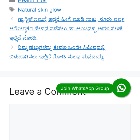
Health Tips
Tags
Natural skin glow
ಗ್ಯಾಸ್ಟಿಕ್ ಸಮಸ್ಯೆ ಇದ್ದರೆ ಹೀಗೆ ಮಾಡಿ ಸಾಕು, ನೂರು ವರ್ಷ
ಆರೋಗ್ಯಕರ ಜೀವನ ನಡೆಸಲು ಡಾ.ಅಂಜನಪ್ಪ ಅವಳ ಸಲಹೆ
ಇಲ್ಲಿದೆ ನೋಡಿ.
ನಿಮ್ಮ ಹಲ್ಲುಗಳನ್ನು ಕೇವಲ ಒಂದೇ ನಿಮಿಷದಲ್ಲಿ
ಬಿಳುಪಾಗಿಸಲು ಇಲ್ಲಿದೆ ನೋಡಿ ಸುಲಭ ಮನೆಮದ್ದು.
Leave a Comment
Comment