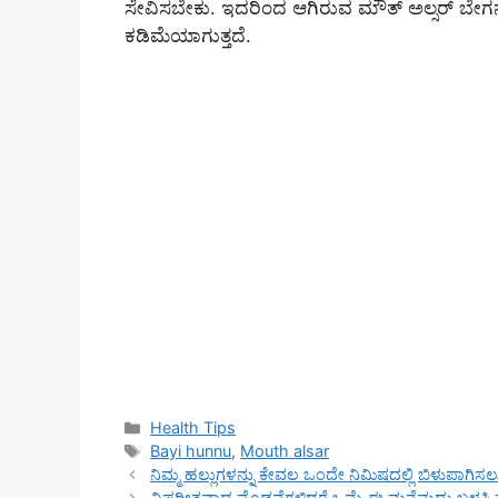
ಸೇವಿಸಬೇಕು. ಇದರಿಂದ ಆಗಿರುವ ಮೌತ್ ಅಲ್ಸರ್ ಬೇಗನ
ಕಡಿಮೆಯಾಗುತ್ತದೆ.
Categories
Health Tips
Tags
Bayi hunnu
,
Mouth alsar
ನಿಮ್ಮ ಹಲ್ಲುಗಳನ್ನು ಕೇವಲ ಒಂದೇ ನಿಮಿಷದಲ್ಲಿ ಬಿಳುಪಾಗಿಸ
ವಿಪರೀತವಾದ ಮೊಡವೆಗಳಿದ್ದರೆ ಒಮ್ಮೆ ಈ ಮನೆಮದ್ದು ಬಳಸಿ