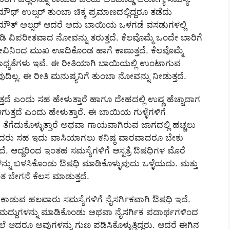
ಮೌಥ್ ಉಲ್ಸರ್ ತುಂಬಾ ಚಿಕ್ಕ ಪ್ರಮಾಣದಲ್ಲಿದ್ದರೂ ತಡೆದು
ಗಿ ಮೌತ್ ಅಲ್ಸರ್ ಆದರೆ ಅದು ಬಾಯಿಯ ಒಳಗಡೆ ವಸಡುಗಳಲ್ಲಿ
ಾಡಿ ವಿಪರೀತವಾದ ನೋವನ್ನು ತರುತ್ತದೆ. ಕೆಲವೊಮ್ಮೆ ಒಂದೇ ಬಾರಿಗೆ
ಿನಿಂದ ಮುಖ ಊದಿಕೊಂಡ ಹಾಗೆ ಕಾಣುತ್ತದೆ. ಕೆಲವೊಮ್ಮೆ
ಾಧ್ಯತೆಗಳು ಇವೆ. ಈ ರೀತಿಯಾಗಿ ಬಾಯಿಯಲ್ಲಿ ಉಂಟಾಗುವ
ಲ. ಈ ರೀತಿ ಮನುಷ್ಯನಿಗೆ ತುಂಬಾ ನೋವನ್ನು ನೀಡುತ್ತದೆ.
ದೆ ಎಂದು ಸಹ ಹೇಳುತ್ತಾರೆ ಹಾಗೂ ದೇಹದಲ್ಲಿ ಉಷ್ಣ ಹೆಚ್ಚಾದಾಗ
ತ್ತದೆ ಎಂದು ಹೇಳುತ್ತಾರೆ. ಈ ಬಾಯಿಯ ಗುಳ್ಳೆಗಳಿಗೆ
ಿ ತೆಗೆದುಕೊಳ್ಳುತ್ತಾರೆ ಅಥವಾ ಗಾಯವಾಗಿರುವ ಜಾಗದಲ್ಲಿ ಹಚ್ಚಲು
ಮಾಡಿದರು ಸಹ ಇದು ವಾಸಿಯಾಗಲು ಕನಿಷ್ಠ ವಾರವಾದರೂ ಬೇಕು
ಆದ್ದರಿಂದ ಇಂತಹ ಸಮಸ್ಯೆಗಳಿಗೆ ಆಸ್ಪತ್ರೆ ಔಷಧಿಗಳ ಮೊರೆ
್ನು ಬಳಸಿಕೊಂಡು ಔಷಧಿ ಮಾಡಿಕೊಳ್ಳುವುದು ಒಳ್ಳೆಯದು. ಮತ್ತು
ಂತ ಬೇಗನೆ ಕೆಲಸ ಮಾಡುತ್ತದೆ.
ಗಿ ಕಾಡುವ ಹಲವಾರು ಸಮಸ್ಯೆಗಳಿಗೆ ನೈಸರ್ಗಿಕವಾಗಿ ಔಷಧಿ ಇದೆ.
ನೆ ಮದ್ದುಗಳನ್ನು ಮಾಡಿಕೊಂಡು ಅಥವಾ ನೈಸರ್ಗಿಕ ಪದಾರ್ಥಗಳಿಂದ
ರೂ ಅವುಗಳನ್ನು ಗುಣ ಪಡಿಸಿಕೊಳ್ಳುತ್ತಿದ್ದರು. ಆದರೆ ಈಗಿನ