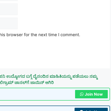
his browser for the next time I comment.
ಪನಿ ಉದ್ಯೋಗದ ಬಗ್ಗೆ ದೈನಂದಿನ ಮಾಹಿತಿಯನ್ನು ಪಡೆಯಲು ನಮ್ಮ
ಿಗ್ರಾಮ್ ಚಾನಲ್‌ಗೆ ಜಾಯಿನ್ ಆಗಿರಿ
Join Now