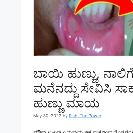
ಬಾಯಿ ಹುಣ್ಣು, ನಾಲಿಗೆ
ಮನೆನದ್ದು ಸೇವಿಸಿ ಸಾ
ಹುಣ್ಣು ಮಾಯ
May 30, 2022
by
Rishi The Power
ಮೌಥ್ ಉಲ್ಸರ್ ಎನ್ನುವುದು ಚಿಕ್ಕ ಮಕ್ಕಳಿಂದ ದೊಡ್ಡವರ