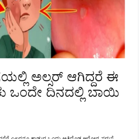
ಯಲ್ಲಿ ಅಲ್ಸರ್ ಆಗಿದ್ದರೆ ಈ
ಕು ಒಂದೇ ದಿನದಲ್ಲಿ ಬಾಯಿ
ವರೆಗೆ ಎಲ್ಲರನ್ನೂ ಕಾಡುವ ಒಂದು ಅತಿದೊಡ್ಡ ಆರೋಗ್ಯ ಸಮಸ್ಯೆ.