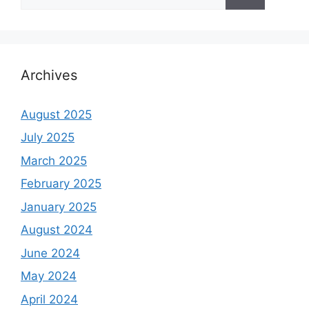
for:
Archives
August 2025
July 2025
March 2025
February 2025
January 2025
August 2024
June 2024
May 2024
April 2024