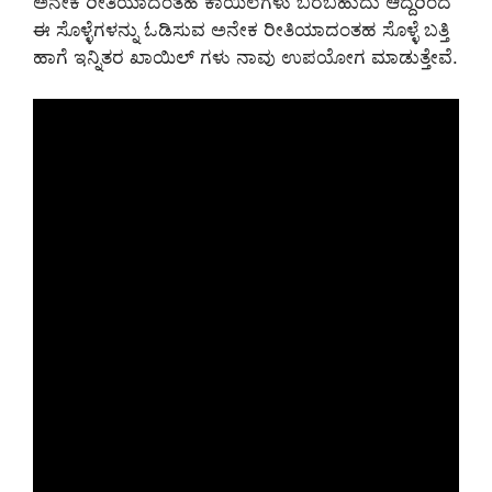
ಅನೇಕ ರೀತಿಯಾದಂತಹ ಕಾಯಿಲೆಗಳು ಬರಬಹುದು ಆದ್ದರಿಂದ
ಈ ಸೊಳ್ಳೆಗಳನ್ನು ಓಡಿಸುವ ಅನೇಕ ರೀತಿಯಾದಂತಹ ಸೊಳ್ಳೆ ಬತ್ತಿ
ಹಾಗೆ ಇನ್ನಿತರ ಖಾಯಿಲ್ ಗಳು ನಾವು ಉಪಯೋಗ ಮಾಡುತ್ತೇವೆ.