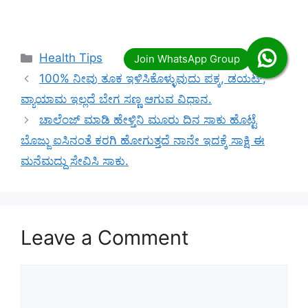
Categories
Health Tips
100% ನೀವು ತೂಕ ಇಳಿಸಿಕೊಳ್ಳುವುದು ಪಕ್ಕ, ಡಯಟ್,
ವ್ಯಾಯಾಮ ಇಲ್ಲದೆ ಬೇಗ ಸಣ್ಣ ಆಗುವ ವಿಧಾನ.
ಚಾಲೆಂಜ್ ಮಾಡಿ ಹೇಳ್ತಿನಿ ಮೂರು ದಿನ ಸಾಕು ಹೊಟ್ಟೆ
ಬೊಜ್ಜು ಐಸಿನಂತೆ ಕರಗಿ ಹೋಗುತ್ತದೆ ನಾನೇ ಇದಕ್ಕೆ ಸಾಕ್ಷಿ ಈ
ಮನೆಮದ್ದು ಸೇವಿಸಿ ಸಾಕು.
Leave a Comment
Comment