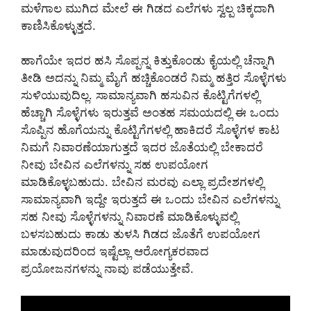
ಮಳೆಗಾಲ ಮುಗಿದ ಮೇಲೆ ಈ ಗಿಡದ ಎಲೆಗಳು ಸ್ವಲ್ಪ ಚಿಕ್ಕದಾಗಿ
ಕಾಣಿಸಿಕೊಳ್ಳುತ್ತದೆ.
ಹಾಗೆಯೇ ಇದರ ಹಸಿ ಸೊಪ್ಪನ್ನ ಕಿತ್ತುಕೊಂಡು ಕೈಯಲ್ಲಿ ಚೆನ್ನಾಗಿ
ತೀಡಿ ಅದನ್ನು ನಿಮ್ಮ ಮೈಗೆ ಹಚ್ಚಿಕೊಂಡರೆ ನಿಮ್ಮ ಹತ್ತಿರ ಸೊಳ್ಳೆಗಳು
ಸುಳಿಯುವುದಿಲ್ಲ. ಸಾಮಾನ್ಯವಾಗಿ ಹಸುವಿನ ಕೊಟ್ಟಿಗೆಗಳಲ್ಲಿ
ಹೆಚ್ಚಾಗಿ ಸೊಳ್ಳೆಗಳು ಇರುತ್ತವೆ ಅಂತಹ ಸಮಯದಲ್ಲಿ ಈ ಒಂದು
ಸೊಪ್ಪಿನ ಹೊಗೆಯನ್ನು ಕೊಟ್ಟಿಗೆಗಳಲ್ಲಿ ಹಾಕಿದರೆ ಸೊಳ್ಳೆಗಳ ಕಾಟ
ನಿಮಗೆ ನಿವಾರಣೆಯಾಗುತ್ತದೆ ಇದರ ಜೊತೆಯಲ್ಲಿ ಬೇಕಾದರೆ
ನೀವು ಬೇವಿನ ಎಲೆಗಳನ್ನು ಸಹ ಉಪಯೋಗ
ಮಾಡಿಕೊಳ್ಳಬಹುದು. ಬೇವಿನ ಮರವು ಎಲ್ಲಾ ಪ್ರದೇಶಗಳಲ್ಲಿ
ಸಾಮಾನ್ಯವಾಗಿ ಇದ್ದೇ ಇರುತ್ತದೆ ಈ ಒಂದು ಬೇವಿನ ಎಲೆಗಳನ್ನು
ಸಹ ನೀವು ಸೊಳ್ಳೆಗಳನ್ನು ನಿವಾರಣೆ ಮಾಡಿಕೊಳ್ಳುವಲ್ಲಿ
ಬಳಸಬಹುದು ಕಾಡು ತುಳಸಿ ಗಿಡದ ಜೊತೆಗೆ ಉಪಯೋಗ
ಮಾಡುವುದರಿಂದ ಇಷ್ಟೆಲ್ಲಾ ಆರೋಗ್ಯಕರವಾದ
ಪ್ರಯೋಜನಗಳನ್ನು ನಾವು ಪಡೆಯುತ್ತೇವೆ.