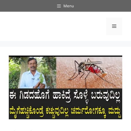
Skip
Menu
to
content
Menu