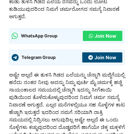
ಕಾಡು ತುಳಸಿ ಗಿಡದ ಎಲೆಯ ರಸವನ್ನು ಒಂದು ಲೋಟ
ಕುಡಿಯುವುದರಿಂದ ನಿಮಗೆ ಚರ್ಮರೋಗದ ಸಮಸ್ಯೆ ನಿವಾರಣೆ
ಆಗುತ್ತದೆ.
Join Now
WhatsApp Group
Join Now
Telegram Group
ಅಷ್ಟೇ ಅಲ್ಲದೆ ಈ ತುಳಸಿ ಗಿಡದ ಎಲೆಯನ್ನು ಚೆನ್ನಾಗಿ ಮಜ್ಜಿಗೆಯಲ್ಲಿ
ಹರೆದು ನಂತರ ನೀವು ಅದನ್ನು ನಿಮ್ಮ ಪೂರ್ತಿ ಮೈ ಚರ್ಮಕ್ಕೆ ಹಚ್ಚಿ
ಸಾಯಂಕಾಲದ ಸಮಯದಲ್ಲಿ ಚೆನ್ನಾಗಿ ಇದನ್ನು ಸೀಗೆಕಾಯಿ
ಪುಡಿಯಿಂದ ತೊಳೆದುಕೊಳ್ಳುವುದರಿಂದ ನಿಮಗೆ ಚರ್ಮ ಸಮಸ್ಯೆ
ನಿವಾರಣೆ ಆಗುತ್ತದೆ. ಎಲ್ಲರ ಮನೆಗಳಲ್ಲಿಯೂ ಸಹ ಸೊಳ್ಳೆಗಳ ಕಾಟ
ಹೆಚ್ಚಾಗಿ ಇರುತ್ತದೆ ಇದರಿಂದ ನಮಗೆ ಸರಿಯಾಗಿ ರಾತ್ರಿ
ಸಮಯದಲ್ಲಿ ನಿದ್ರಿಸಲು ಆಗುವುದಿಲ್ಲ ಅಷ್ಟೇ ಅಲ್ಲದೆ ಈ ಒಂದು
ಸೊಳ್ಳೆಗಳು ಕಚ್ಚುವುದರಿಂದ ದೊಡ್ಡವರಿಗೆ ಹಾಗೆಯೇ ಚಿಕ್ಕ ಮಕ್ಕಳಿಗೆ