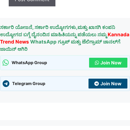
ಸರ್ಕಾರಿ ಯೋಜನೆ, ಸರ್ಕಾರಿ ಉದ್ಯೋಗಗಳು,ಮತ್ತು ಖಾಸಗಿ ಕಂಪನಿ
ಉದ್ಯೋಗದ ಬಗ್ಗೆ ದೈನಂದಿನ ಮಾಹಿತಿಯನ್ನು ಪಡೆಯಲು ನಮ್ಮ
Kannada
Trend News
WhatsApp ಗ್ರೂಪ್ ಮತ್ತು ಟೆಲಿಗ್ರಾಮ್ ಚಾನಲ್‌ಗೆ
ಜಾಯಿನ್ ಆಗಿರಿ
Join Now
WhatsApp Group
Join Now
Telegram Group