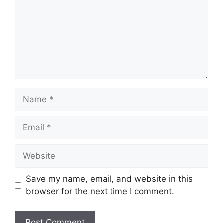
Name
Email
Website
Save my name, email, and website in this
browser for the next time I comment.