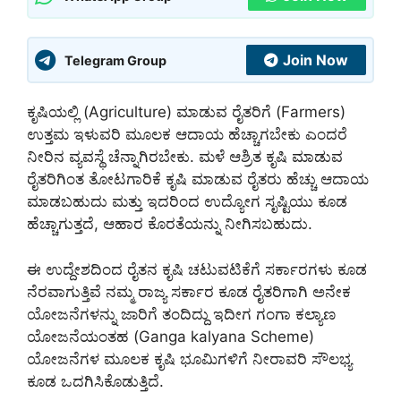
Join Now
Telegram Group
ಕೃಷಿಯಲ್ಲಿ (Agriculture) ಮಾಡುವ ರೈತರಿಗೆ (Farmers)
ಉತ್ತಮ ಇಳುವರಿ ಮೂಲಕ ಆದಾಯ ಹೆಚ್ಚಾಗಬೇಕು ಎಂದರೆ
ನೀರಿನ ವ್ಯವಸ್ಥೆ ಚೆನ್ನಾಗಿರಬೇಕು. ಮಳೆ ಆಶ್ರಿತ ಕೃಷಿ ಮಾಡುವ
ರೈತರಿಗಿಂತ ತೋಟಗಾರಿಕೆ ಕೃಷಿ ಮಾಡುವ ರೈತರು ಹೆಚ್ಚು ಆದಾಯ
ಮಾಡಬಹುದು ಮತ್ತು ಇದರಿಂದ ಉದ್ಯೋಗ ಸೃಷ್ಟಿಯು ಕೂಡ
ಹೆಚ್ಚಾಗುತ್ತದೆ, ಆಹಾರ ಕೊರತೆಯನ್ನು ನೀಗಿಸಬಹುದು.
ಈ ಉದ್ದೇಶದಿಂದ ರೈತನ ಕೃಷಿ ಚಟುವಟಿಕೆಗೆ ಸರ್ಕಾರಗಳು ಕೂಡ
ನೆರವಾಗುತ್ತಿವೆ ನಮ್ಮ ರಾಜ್ಯ ಸರ್ಕಾರ ಕೂಡ ರೈತರಿಗಾಗಿ ಅನೇಕ
ಯೋಜನೆಗಳನ್ನು ಜಾರಿಗೆ ತಂದಿದ್ದು ಇದೀಗ ಗಂಗಾ ಕಲ್ಯಾಣ
ಯೋಜನೆಯಂತಹ (Ganga kalyana Scheme)
ಯೋಜನೆಗಳ ಮೂಲಕ ಕೃಷಿ ಭೂಮಿಗಳಿಗೆ ನೀರಾವರಿ ಸೌಲಭ್ಯ
ಕೂಡ ಒದಗಿಸಿಕೊಡುತ್ತಿದೆ.