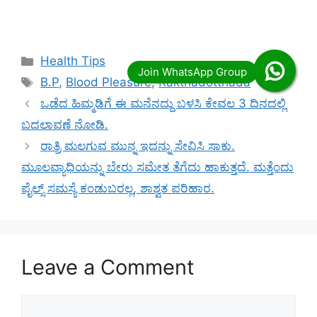
Categories
Health Tips
Tags
B.P
,
Blood Pleasure
,
Rakthadotthada
ಒಡೆದ ಹಿಮ್ಮಡಿಗೆ ಈ ಮನೆನದ್ದು ಬಳಸಿ ಕೇವಲ 3 ದಿನದಲ್ಲಿ
ಬದಲಾವಣೆ ನೋಡಿ.
ರಾತ್ರಿ ಮಲಗುವ ಮುನ್ನ ಇದನ್ನು ಸೇವಿಸಿ ಸಾಕು.
ಮೂಲವ್ಯಾಧಿಯನ್ನು ಬೇರು ಸಮೇತ ತೆಗೆದು ಹಾಕುತ್ತದೆ. ಮತ್ತೆಂದು
ಪೈಲ್ಸ್ ಸಮಸ್ಯೆ ಕಂಡುಬರಲ್ಲ, ಶಾಶ್ವತ ಪರಿಹಾರ.
Leave a Comment
Comment