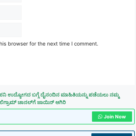
his browser for the next time I comment.
ಪನಿ ಉದ್ಯೋಗದ ಬಗ್ಗೆ ದೈನಂದಿನ ಮಾಹಿತಿಯನ್ನು ಪಡೆಯಲು ನಮ್ಮ
ಿಗ್ರಾಮ್ ಚಾನಲ್‌ಗೆ ಜಾಯಿನ್ ಆಗಿರಿ
Join Now