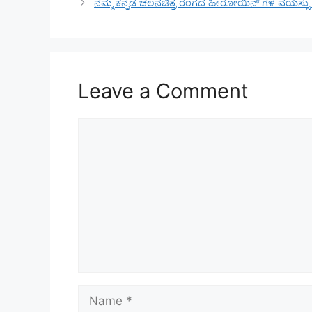
ನಮ್ಮ ಕನ್ನಡ ಚಲನಚಿತ್ರ ರಂಗದ ಹೀರೋಯಿನ್ ಗಳ ವಯಸ್ಸು ಕೇ
Leave a Comment
Comment
Name