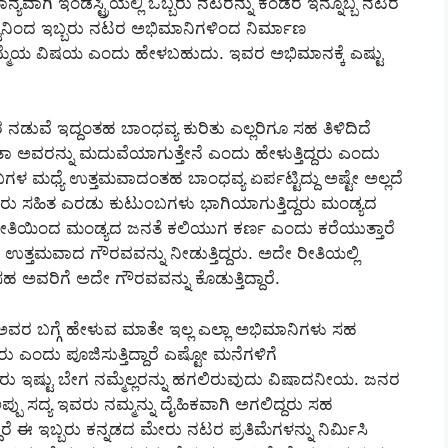
ಾನ್ಯವಾಗಿ ಇಂಡಸ್ಟ್ರಿಯಲ್ಲಿ ಒಬ್ಬರು ನಟರನ್ನು ಕಂಡರೆ ಇನ್ನೊಬ್ಬ ನಟರ
ಟ್ಟಿನಿಂದ ಇಬ್ಬರು ನಟರ ಅಭಿಮಾನಿಗಳಿಂದ ನಿರ್ಮಾಣ
ಹೆಮ್ಮೆಯ ವಿಷಯ ಎಂದು ಹೇಳಬಹುದು. ಇವರ ಅಭಿಮಾನಕ್ಕೆ ಎಷ್ಟು
ನಡುವೆ ಇದ್ದಂತಹ ಬಾಂಧವ್ಯ ಕುರಿತು ಎಲ್ಲರಿಗೂ ಸಹ ತಿಳಿದಿದೆ
ಾ ಅವರನ್ನು ಮದುವೆಯಾಗುತ್ತೇನೆ ಎಂದು ಹೇಳುತ್ತಿದ್ದರು ಎಂದು
ಳ ಮಧ್ಯೆ ಉತ್ತಮವಾದಂತಹ ಬಾಂಧವ್ಯ ಏರ್ಪಟ್ಟಿದ್ದು ಅಷ್ಟೇ ಅಲ್ಲದೆ
ಸಹಿತ ಎರಡು ಕುಟುಂಬಗಳು ಭಾಗಿಯಾಗುತ್ತಿದ್ದರು ಮಂಡ್ಯದ
ೀತಿಯಿಂದ ಮಂಡ್ಯದ ಜನತೆ ಕಲಿಯುಗ ಕರ್ಣ ಎಂದು ಕರೆಯುತ್ತಾರೆ
 ಉತ್ತಮವಾದ ಗೌರವವನ್ನು ನೀಡುತ್ತಿದ್ದರು. ಅದೇ ರೀತಿಯಲ್ಲಿ
 ಅವರಿಗೆ ಅದೇ ಗೌರವವನ್ನು ಕೊಡುತ್ತಿದ್ದಾರೆ.
ರ್ ಅವರ ಬಗ್ಗೆ ಹೇಳುವ ಮಾತೇ ಇಲ್ಲ ಎಲ್ಲಾ ಅಭಿಮಾನಿಗಳು ಸಹ
ಂದು ಪೂಜಿಸುತ್ತಿದ್ದಾರೆ ಎಷ್ಟೋ ಮನೆಗಳಿಗೆ
ಇಷ್ಟು ಬೇಗ ನಮ್ಮೆಲ್ಲರನ್ನು ಹಗಲಿರುವುದು ವಿಷಾದನೀಯ. ಜನರ
್ಪು ಸದ್ಯ ಇವರು ನಮ್ಮನ್ನು ದೈಹಿಕವಾಗಿ ಅಗಲಿದ್ದರು ಸಹ
ಾರೆ ಈ ಇಬ್ಬರು ಕನ್ನಡದ ಮೇರು ನಟರ ಪ್ರತಿಮೆಗಳನ್ನು ನಿರ್ಮಿಸಿ