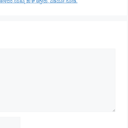
ಳಿದರೆ ನಿಜಕ್ಕೂ ಶಾ’ಕ್ ಆಗ್ತೀರಾ, ವಿಡಿಯೋ ನೋಡಿ.