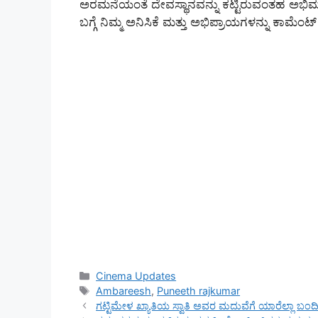
ಅರಮನೆಯಂತೆ ದೇವಸ್ಥಾನವನ್ನು ಕಟ್ಟಿರುವಂತಹ ಅಭಿಮಾನ
ಬಗ್ಗೆ ನಿಮ್ಮ ಅನಿಸಿಕೆ ಮತ್ತು ಅಭಿಪ್ರಾಯಗಳನ್ನು ಕಾಮೆಂಟ
Categories
Cinema Updates
Tags
Ambareesh
,
Puneeth rajkumar
ಗಟ್ಟಿಮೇಳ ಖ್ಯಾತಿಯ ಸ್ವಾತಿ ಅವರ ಮದುವೆಗೆ ಯಾರೆಲ್ಲಾ ಬಂದಿ