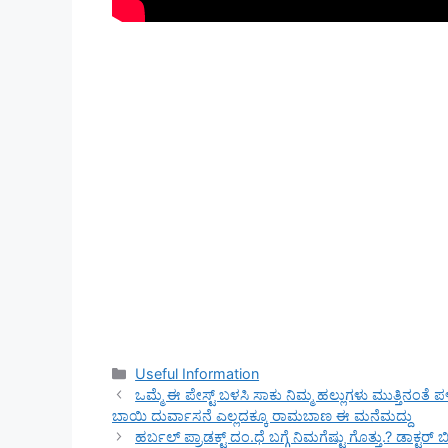
Categories
Useful Information
ಒಮ್ಮೆ ಈ ಪೇಸ್ಟ್ ಬಳಸಿ ಸಾಕು ನಿಮ್ಮ ಹಲ್ಲುಗಳು ಮುತ್ತಿನಂತೆ ಪ
ಬಾಯಿ ದುರ್ವಾಸನೆ ಎಲ್ಲದಕ್ಕೂ ರಾಮಬಾಣ ಈ ಮನೆಮದ್ದು
ಹರ್ಬಲ್ ಪ್ರಾಡಕ್ಟ್ ದಂ.ಧೆ ಬಗ್ಗೆ ನಿಮಗೆಷ್ಟು ಗೊತ್ತು.? ಡಾಕ್ಟರ್ ಬಿಚ