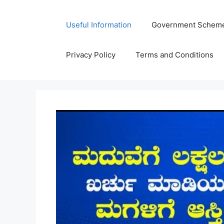
Skip
to
Useful Information
Government Schem
content
Privacy Policy
Terms and Conditions