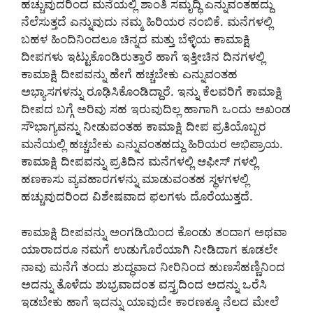
ಹಚ್ಚುವುದರಿಂದ ಮನೆಯಲ್ಲಿ ಶಾಂತಿ ಸಮೃದ್ಧಿ ಎನ್ನುವಂತಹದ್ದು
ನೆಲೆಸುತ್ತದೆ ಎನ್ನುವುದು ನಮ್ಮ ಹಿರಿಯರ ನಂಬಿಕೆ. ಮನೆಗಳಲ್ಲಿ
ಬಹಳ ಹಿಂದಿನಿಂದಲೂ ಚಿನ್ನದ ಮತ್ತು ಬೆಳ್ಳಿಯ ಕಾಮಾಕ್ಷಿ
ದೀಪಗಳು ಇಟ್ಟುಕೊಂಡಿರುತ್ತಾರೆ ಹಾಗೆ ಇತ್ತೀಚಿನ ದಿನಗಳಲ್ಲಿ
ಕಾಮಾಕ್ಷಿ ದೀಪವನ್ನು ಹೇಗೆ ಹಚ್ಚಬೇಕು ಎನ್ನುವಂತಹ
ಅಭ್ಯಾಸಗಳನ್ನು ರೂಢಿಸಿಕೊಂಡಿದ್ದಾರೆ. ಇನ್ನು ಕೆಲವರಿಗೆ ಕಾಮಾಕ್ಷಿ
ದೀಪದ ಬಗ್ಗೆ ಅರಿವು ಸಹ ಇರುವುದಿಲ್ಲ ಹಾಗಾಗಿ ಒಂದು ಅಖಂಡ
ಸೌಭಾಗ್ಯವನ್ನು ನೀಡುವಂತಹ ಕಾಮಾಕ್ಷಿ ದೀಪ ಪ್ರತಿಯೊಬ್ಬರ
ಮನೆಯಲ್ಲಿ ಹಚ್ಚಬೇಕು ಎನ್ನುವಂತಹದ್ದು ಹಿರಿಯರ ಅಭಿಪ್ರಾಯ.
ಕಾಮಾಕ್ಷಿ ದೀಪವನ್ನು ಪ್ರತಿದಿನ ಮನೆಗಳಲ್ಲಿ ಆಫೀಸ್ ಗಳಲ್ಲಿ
ಹಣಕಾಸು ವ್ಯವಹಾರಗಳನ್ನು ಮಾಡುವಂತಹ ಸ್ಥಳಗಳಲ್ಲಿ
ಹಚ್ಚುವುದರಿಂದ ವಿಶೇಷವಾದ ಫಲಗಳು ದೊರೆಯುತ್ತದೆ.
ಕಾಮಾಕ್ಷಿ ದೀಪವನ್ನು ಅಂಗಡಿಯಿಂದ ಕೊಂಡು ತಂದಾಗ ಅಥವಾ
ಯಾರಾದರೂ ನಮಗೆ ಉಡುಗೊರೆಯಾಗಿ ನೀಡಿದಾಗ ಕೂಡಲೇ
ನಾವು ಮನೆಗೆ ತಂದು ಶುದ್ಧವಾದ ನೀರಿನಿಂದ ಹುಣಸೆಹಣ್ಣಿನಿಂದ
ಅದನ್ನು ತೊಳೆದು ಶುಭ್ರವಾದಂತ ವಸ್ತ್ರದಿಂದ ಅದನ್ನು ಒರೆಸಿ
ಇಡಬೇಕು ಹಾಗೆ ಇದನ್ನು ಯಾವುದೇ ಕಾರಣಕ್ಕೂ ನೆಲದ ಮೇಲೆ