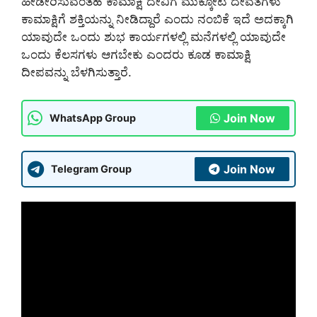
ಹೀಡೇರಿಸುವಂತಹ ಕಾಮಾಕ್ಷಿ ದೇವಿಗೆ ಮುಕ್ಕೋಟಿ ದೇವತೆಗಳು
ಕಾಮಾಕ್ಷಿಗೆ ಶಕ್ತಿಯನ್ನು ನೀಡಿದ್ದಾರೆ ಎಂದು ನಂಬಿಕೆ ಇದೆ ಅದಕ್ಕಾಗಿ
ಯಾವುದೇ ಒಂದು ಶುಭ ಕಾರ್ಯಗಳಲ್ಲಿ ಮನೆಗಳಲ್ಲಿ ಯಾವುದೇ
ಒಂದು ಕೆಲಸಗಳು ಆಗಬೇಕು ಎಂದರು ಕೂಡ ಕಾಮಾಕ್ಷಿ
ದೀಪವನ್ನು ಬೆಳಗಿಸುತ್ತಾರೆ.
Join Now
WhatsApp Group
Join Now
Telegram Group