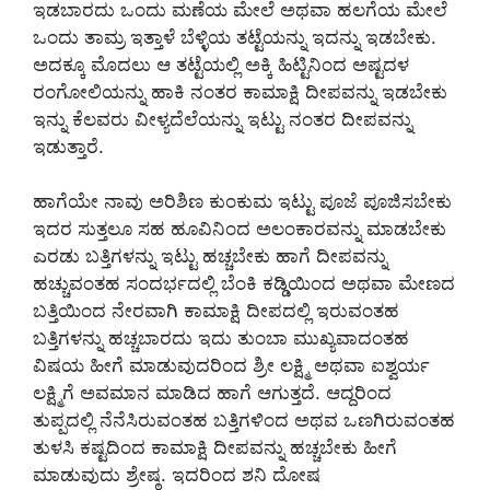
ಇಡಬಾರದು ಒಂದು ಮಣೆಯ ಮೇಲೆ ಅಥವಾ ಹಲಗೆಯ ಮೇಲೆ
ಒಂದು ತಾಮ್ರ ಇತ್ತಾಳೆ ಬೆಳ್ಳಿಯ ತಟ್ಟೆಯನ್ನು ಇದನ್ನು ಇಡಬೇಕು.
ಅದಕ್ಕೂ ಮೊದಲು ಆ ತಟ್ಟೆಯಲ್ಲಿ ಅಕ್ಕಿ ಹಿಟ್ಟಿನಿಂದ ಅಷ್ಟದಳ
ರಂಗೋಲಿಯನ್ನು ಹಾಕಿ ನಂತರ ಕಾಮಾಕ್ಷಿ ದೀಪವನ್ನು ಇಡಬೇಕು
ಇನ್ನು ಕೆಲವರು ವೀಳ್ಯದೆಲೆಯನ್ನು ಇಟ್ಟು ನಂತರ ದೀಪವನ್ನು
ಇಡುತ್ತಾರೆ.
ಹಾಗೆಯೇ ನಾವು ಅರಿಶಿಣ ಕುಂಕುಮ ಇಟ್ಟು ಪೂಜೆ ಪೂಜಿಸಬೇಕು
ಇದರ ಸುತ್ತಲೂ ಸಹ ಹೂವಿನಿಂದ ಅಲಂಕಾರವನ್ನು ಮಾಡಬೇಕು
ಎರಡು ಬತ್ತಿಗಳನ್ನು ಇಟ್ಟು ಹಚ್ಚಬೇಕು ಹಾಗೆ ದೀಪವನ್ನು
ಹಚ್ಚುವಂತಹ ಸಂದರ್ಭದಲ್ಲಿ ಬೆಂಕಿ ಕಡ್ಡಿಯಿಂದ ಅಥವಾ ಮೇಣದ
ಬತ್ತಿಯಿಂದ ನೇರವಾಗಿ ಕಾಮಾಕ್ಷಿ ದೀಪದಲ್ಲಿ ಇರುವಂತಹ
ಬತ್ತಿಗಳನ್ನು ಹಚ್ಚಬಾರದು ಇದು ತುಂಬಾ ಮುಖ್ಯವಾದಂತಹ
ವಿಷಯ ಹೀಗೆ ಮಾಡುವುದರಿಂದ ಶ್ರೀ ಲಕ್ಷ್ಮಿ ಅಥವಾ ಐಶ್ವರ್ಯ
ಲಕ್ಷ್ಮಿಗೆ ಅವಮಾನ ಮಾಡಿದ ಹಾಗೆ ಆಗುತ್ತದೆ. ಆದ್ದರಿಂದ
ತುಪ್ಪದಲ್ಲಿ ನೆನೆಸಿರುವಂತಹ ಬತ್ತಿಗಳಿಂದ ಅಥವ ಒಣಗಿರುವಂತಹ
ತುಳಸಿ ಕಷ್ಟದಿಂದ ಕಾಮಾಕ್ಷಿ ದೀಪವನ್ನು ಹಚ್ಚಬೇಕು ಹೀಗೆ
ಮಾಡುವುದು ಶ್ರೇಷ್ಠ. ಇದರಿಂದ ಶನಿ ದೋಷ