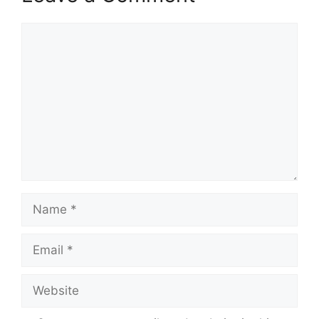
Comment
Name
Email
Website