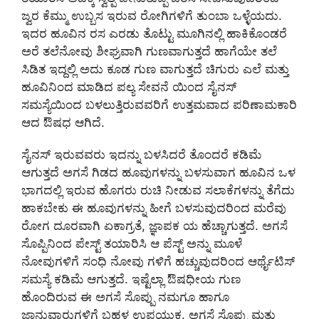
ಜ್ವರ ಕೆಮ್ಮು ಉಬ್ಬಸ ಇರುವ ರೋಗಿಗಳಿಗೆ ತುಂಬಾ ಒಳ್ಳೆಯದು.‌
ಇದರ ಹೂವಿನ ರಸ ಎರಡು ತೊಟ್ಟು ಮೂಗಿನಲ್ಲಿ ಹಾಕಿಕೊಂಡರೆ
ಅರೆ ತಲೆನೋವು ಶೀಘ್ರವಾಗಿ ಗುಣವಾಗುತ್ತದೆ ಹಾಗೆಯೇ ತಲೆ
ಸಿಡಿತ ಇದ್ದಲ್ಲಿ‌ ಅದು ಕೂಡ ಗುಣ ವಾಗುತ್ತದೆ ಚಿಗುರು ಎಲೆ ಮತ್ತು
ಹೂವಿನಿಂದ ಮಾಡಿದ ಪಲ್ಯ ಸೇವನೆ ಯಿಂದ ಸೈನಸ್
ಸಮಸ್ಯೆಯಿಂದ ಬಳಲುತ್ತಿರುವವರಿಗೆ ಉತ್ತಮವಾದ ಪರಿಣಾಮಕಾರಿ
ಆದ ಔಷಧ ಆಗಿದೆ.‌
ಸೈನಸ್ ಇರುವವರು ಇದನ್ನು ಬಳಸಿದರೆ ತೊಂದರೆ ಕಡಿಮೆ
ಆಗುತ್ತದೆ ಅಗಸೆ ಗಿಡದ ಹೂವುಗಳನ್ನು ಬಳಸುವಾಗ ಹೂವಿನ ಒಳ
ಭಾಗದಲ್ಲಿ ಇರುವ ಹೊಗರು ರುಚಿ ನೀಡುವ ಸಲಾಕೆಗಳನ್ನು ತೆಗೆದು
ಹಾಕಬೇಕು ಈ ಹೂವುಗಳನ್ನು ಹೀಗೆ ಬಳಸುವುದರಿಂದ ಮರೆವು
ರೋಗ ದೂರವಾಗಿ ಏಕಾಗ್ರತೆ, ಜ್ಞಾಪಕ ಯ ಹೆಚ್ಚಾಗುತ್ತದೆ. ಅಗಸೆ
ಸೊಪ್ಪಿನಿಂದ ಪೇಸ್ಟ್ ತಯಾರಿಸಿ ಆ ಪೆಸ್ಟ್ ಅನ್ನು ಮೂಳೆ
ನೋವುಗಳಿಗೆ ಸಂಧಿ ನೋವು ಗಳಿಗೆ ಹಚ್ಚುವುದರಿಂದ ಆರ್ಥೈಟಿಸ್
ಸಮಸ್ಯೆ ಕಡಿಮೆ ಆಗುತ್ತದೆ. ಇಷ್ಟೆಲ್ಲಾ ಔಷಧೀಯ ಗುಣ
ಹೊಂದಿರುವ ಈ ಅಗಸೆ ಸೊಪ್ಪು ನಮಗೂ ಹಾಗೂ
ಜಾನುವಾರುಗಳಿಗೆ ಬಹಳ ಉಪಯುಕ್ತ. ಅಗಸೆ ಸೊಪ್ಪು ಮತ್ತು