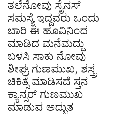
ತಲೆನೋವು ಸೈನಸ್
ಸಮಸ್ಯೆ ಇದ್ದವರು ಒಂದು
ಬಾರಿ ಈ ಹೂವಿನಿಂದ
ಮಾಡಿದ ಮನೆಮದ್ದು
ಬಳಸಿ ಸಾಕು ನೋವು
ಶೀಘ್ರ ಗುಣಮುಖ, ಶಸ್ತ್ರ
ಚಿಕಿತ್ಸೆ ಮಾಡಿಸದೆ ಸ್ತನ
ಕ್ಯಾನ್ಸರ್ ಗುಣಮುಖ
ಮಾಡುವ ಅದ್ಭುತ