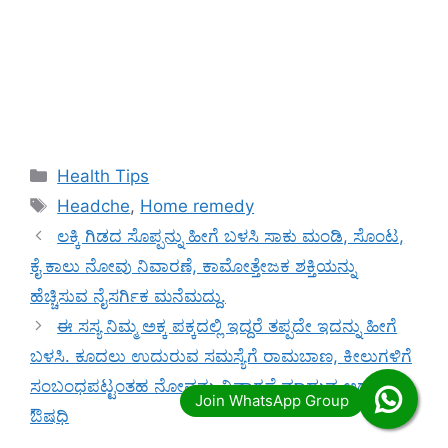
Categories
Health Tips
Tags
Headche
,
Home remedy
ಲಕ್ಕಿ ಗಿಡದ ಸೊಪ್ಪನ್ನು ಹೀಗೆ ಬಳಸಿ ಸಾಕು ಮಂಡಿ, ಸೊಂಟ,
ಕೈ ಕಾಲು ನೋವು ನಿವಾರಣೆ, ಕಾಮೋತ್ತೇಜಕ ಶಕ್ತಿಯನ್ನು
ಹೆಚ್ಚಿಸುವ ನೈಸರ್ಗಿಕ ಮನೆಮದ್ದು.
ಈ ಸಸ್ಯ ನಿಮ್ಮ ಅಕ್ಕ ಪಕ್ಕದಲ್ಲಿ ಇದ್ದರೆ ತಪ್ಪದೇ ಇದನ್ನು ಹೀಗೆ
ಬಳಸಿ. ಕೂದಲು ಉದುರುವ ಸಮಸ್ಯೆಗೆ ರಾಮಬಾಣ, ಕೀಲುಗಳಿಗೆ
ಸಂಬಂಧಪಟ್ಟಂತಹ ನೋವನ್ನು ನಿವಾರಣೆ ಮಾಡುವ ಅದ್ಭುತ
ಔಷಧಿ