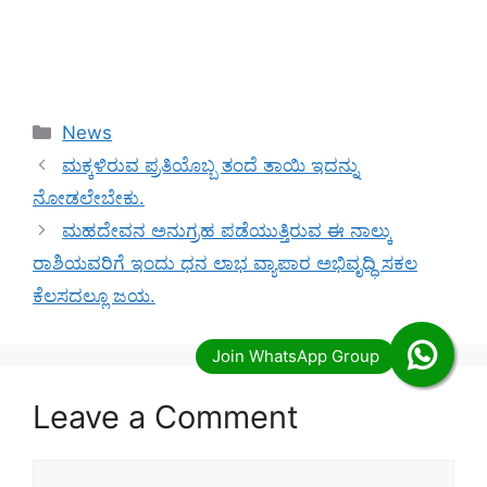
Categories
News
ಮಕ್ಕಳಿರುವ ಪ್ರತಿಯೊಬ್ಬ ತಂದೆ ತಾಯಿ ಇದನ್ನು
ನೋಡಲೇಬೇಕು.
ಮಹದೇವನ ಅನುಗ್ರಹ ಪಡೆಯುತ್ತಿರುವ ಈ ನಾಲ್ಕು
ರಾಶಿಯವರಿಗೆ ಇಂದು ಧನ ಲಾಭ ವ್ಯಾಪಾರ ಅಭಿವೃದ್ಧಿ ಸಕಲ
ಕೆಲಸದಲ್ಲೂ ಜಯ.
Leave a Comment
Comment