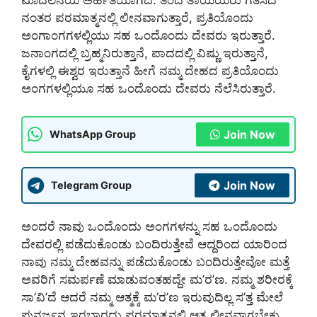
ಮೊದಲನೆಯ ಅರ್ಹತೆಯಾಗಿದೆ. ತಂದೆ ತಾಯಿಯರು ಗತಿಸಿದ
ನಂತರ ಪರಮಾತ್ಮನಲ್ಲಿ ಲೀನವಾಗುತ್ತಾರೆ, ಪ್ರತಿಯೊಂದು
ಅಂಗಾಂಗಗಳಲ್ಲಿಯು ಸಹ ಒಂದೊಂದು ದೇವರು ಇರುತ್ತಾರೆ.
ಜನಾಂಗದಲ್ಲಿ ಬ್ರಹ್ಮನಿರುತ್ತಾನೆ, ಪಾದದಲ್ಲಿ ವಿಷ್ಣು ಇರುತ್ತಾನೆ,
ಕೈಗಳಲ್ಲಿ ಈಶ್ವರ ಇರುತ್ತಾನೆ ಹೀಗೆ ನಮ್ಮ ದೇಹದ ಪ್ರತಿಯೊಂದು
ಅಂಗಗಳಲ್ಲಿಯೂ ಸಹ ಒಂದೊಂದು ದೇವರು ನೆಲೆಸಿರುತ್ತಾರೆ.
Join Now
WhatsApp Group
Join Now
Telegram Group
ಅಂದರೆ ನಾವು ಒಂದೊಂದು ಅಂಗಗಳನ್ನು ಸಹ ಒಂದೊಂದು
ದೇವರಲ್ಲಿ ಪಡೆದುಕೊಂಡು ಬಂದಿರುತ್ತೇವೆ ಆದ್ದರಿಂದ ಯಾರಿಂದ
ನಾವು ನಮ್ಮ ದೇಹವನ್ನು ಪಡೆದುಕೊಂಡು ಬಂದಿರುತ್ತೇವೋ ಮತ್ತೆ
ಅವರಿಗೆ ಸಮರ್ಪಣೆ ಮಾಡುವಂತಹದ್ದೇ ಮ’ರ’ಣ. ನಮ್ಮ ಶರೀರಕ್ಕೆ
ಸಾ’ವಿ’ದೆ ಆದರೆ ನಮ್ಮ ಆತ್ಮಕ್ಕೆ ಮ’ರ’ಣ ಇರುವುದಿಲ್ಲ ಸ’ತ್ತ ಮೇಲೆ
ಪುನರ್ಜನ್ಮ ಇರಬಾರದು ಪರಮಾತ್ಮನಲ್ಲಿ ಆತ್ಮ ಲೀನವಾಗಬೇಕು