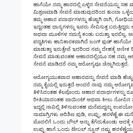
ಹಾಗೆಯೇ ನಮ್ಮ ಹಾರದಲ್ಲಿ ಎಳ್ಳಿನ ಸೇವನೆಯನ್ನು ಸಹ
ಮಿಶ್ರಣಮಾಡಿ ಸೇವನೆ ಮಾಡುವುದರಿಂದ ತುಂಬಾ ಒಳ್ಳೆಯದು
ತಮ್ಮ ಆಹಾರ ಪದಾರ್ಥಗಳನ್ನು ಹೆಚ್ಚಾಗಿ ರಾಗಿ, ಗೋಧಿಯ
ಇದ್ದಂತಹ ಧಾನ್ಯಗಳನ್ನು ಇವರು ಸೇವಿಸುತ್ತ ಬರುತ್ತಿದ್ದ
ಅಥವಾ ಮೂಳೆಗಳ ಸಮಸ್ಯೆ ಕಂಡು ಬರುತ್ತಾ ಇರಲಿಲ್ಲ. ಆ
ಪದ್ಧತಿಗಳು ಹಾನಿಕಾರಕವಾಗಿದೆ ಜಂಗ್ ಫುಡ್ ಹಾಗೆಯ
ಮಾಡುತ್ತಾ ಇರುತ್ತೇವೆ ಇದರಿಂದ ನಮ್ಮ ದೇಹಕ್ಕೆ ಅನೇಕ
ಸೇವನೆ ಮಾಡುವಂತಹ ಆಹಾರದಲ್ಲಿಯೂ ಸಹ ನಮ್ಮ ಆರೋಗ
ಸೇವನೆ ಮಾಡಿದರೆ ನಮ್ಮ ಆರೋಗ್ಯವೂ ಚೆನ್ನಾಗಿರುತ್ತದೆ.
ಆರೋಗ್ಯಯುತವಾದ ಆಹಾರವನ್ನು ಸೇವನೆ ಮಾಡಿ ಹೆಚ್ಚು ಶ
ನಮ್ಮ ಕೈಯಲ್ಲಿ ಇರುತ್ತದೆ ಅಂದರೆ ನಾವು ನಮ್ಮ ಆರೋಗ್ಯವ
ತಿಳಿಸಿದಂತಹ ಕೆಲವೊಂದು ಆಹಾರ ಪದಾರ್ಥಗಳನ್ನು 
ರೀತಿಯಾದಂತಹ ಜಾಯಿಂಟ್ ಅಥವಾ ಕೀಲು ನೋವಿನ ಸಮಸ
ಇದ್ದಲ್ಲಿ ನಾವಿಲ್ಲಿ ತಿಳಿಸುವಂತಹ ಮನೆಮದ್ದನ್ನು ಉಪಯ
ಸಾಮಾಗ್ರಿಗಳು ಅರಿಶಿಣ ಪುಡಿ, ಉಪ್ಪು, ಹರಳೆಣ್ಣೆ ಈ ಮ
ಮೊದಲಿಗೆ ಒಂದು ಬೌಲ್ ಅನ್ನು ತೆಗೆದುಕೊಂಡು ಅದಕ್ಕೆ 
ಉಪ್ಪು ಹಾಗೆ ಒಂದು ಟೇಬಲ್ ಸ್ಪೂನ್ ನಷ್ಟು ಹರಳೆಣ್ಣೆಯನ್ನ