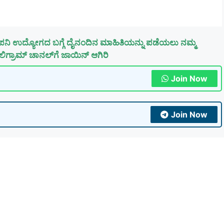
ಪನಿ ಉದ್ಯೋಗದ ಬಗ್ಗೆ ದೈನಂದಿನ ಮಾಹಿತಿಯನ್ನು ಪಡೆಯಲು ನಮ್ಮ
ಿಗ್ರಾಮ್ ಚಾನಲ್‌ಗೆ ಜಾಯಿನ್ ಆಗಿರಿ
Join Now
Join Now