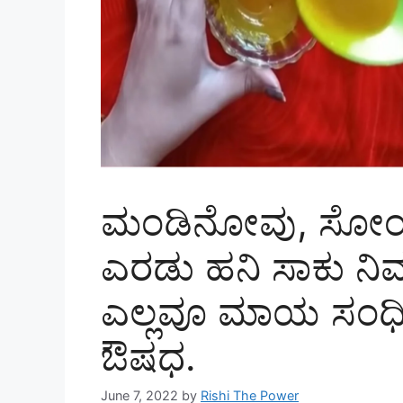
ಮಂಡಿನೋವು, ಸೋಂ
ಎರಡು ಹನಿ ಸಾಕು ನಿ
ಎಲ್ಲವೂ ಮಾಯ ಸಂಧಿವ
ಔಷಧ.
June 7, 2022
by
Rishi The Power