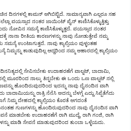
ನ ದಿನಗಳಲ್ಲಿ ಕಾಮನ್ ಆಗಿಬಿಟ್ಟಿದೆ. ಸಾಮಾನ್ಯವಾಗಿ ಎಲ್ಲರೂ ಸಹ
ಲ್ಲಾ ವಯಸ್ಸಾದ ನಂತರ ಜಾಯಿಂಟ್ ಪೈನ್ ಕಾಣಿಸಿಕೊಳ್ಳುತ್ತಿತ್ತು
ಂದು ನೋವಿನ ಸಮಸ್ಯೆ ಕಾಣಿಸಿಕೊಳ್ಳುತ್ತದೆ. ವಯಸ್ಸಾದ ನಂತರ
 ಇದಕ್ಕೆ ನಾನಾ ರೀತಿಯ ಕಾರಣಗಳನ್ನು ನಾವು ನೋಡುತ್ತೇವೆ ನಮ್ಮ
ು ಸಮಸ್ಯೆ ಉಂಟಾಗುತ್ತದೆ. ನಾವು ಕ್ಯಾಲ್ಸಿಯಂ ವುಳ್ಳಂತಹ
ಮ್ಮನ್ನು ಕಾಡುವುದಿಲ್ಲ ಆದ್ದರಿಂದ ನಮ್ಮ ಆಹಾರದಲ್ಲಿ ಕ್ಯಾಲ್ಸಿಯಂ
ದಿನನಿತ್ಯದಲ್ಲಿ ಸೇವಿಸಬೇಕು ಉದಾಹರಣೆಗೆ ವಾಲ್ನಟ್, ಬಾದಾಮಿ,
ದಲ್ಲಿ ಮೂರರಿಂದ ನಾಲ್ಕು ತಿನ್ನಬೇಕು ಈ ಒಂದು ಒಣ ವಾಲ್ನಟ್ ನಲ್ಲಿ
ಿಣವನ್ನು ಹೊಂದಿರುವುದರಿಂದ ಇದನ್ನು ನಾವು ದೈನಂದಿನ ವಾಗಿ
ಾಮಿಯನ್ನು ರಾತ್ರಿ ನೆನೆಸಿ ಅದನ್ನು ಬೆಳಗ್ಗೆ ಎದ್ದು ಸಿಪ್ಪೆತೆಗೆದು
ಗೆ ನಿಮ್ಮ ದೇಹದಲ್ಲಿ ಕ್ಯಾಲ್ಸಿಯಂ ಕೊರತೆ ಆಗದಂತೆ
ಲ್ಸಿಯಂನಂತಹ ಗುಣಗಳನ್ನು ಹೊಂದಿರುವುದರಿಂದ ನಾವು ದೈನಂದಿನ ವಾಗಿ
ೆ ಮಾಡಬೇಕು ಉದಾಹರಣೆಗೆ ರಾಗಿ ಮುದ್ದೆ, ರಾಗಿ ಗಂಜಿ, ರಾಗಿ
ನ್ನು ಮಾಡಿ ಸೇವನೆ ಮಾಡುವುದರಿಂದ ತುಂಬಾ ಒಳ್ಳೆಯದು.