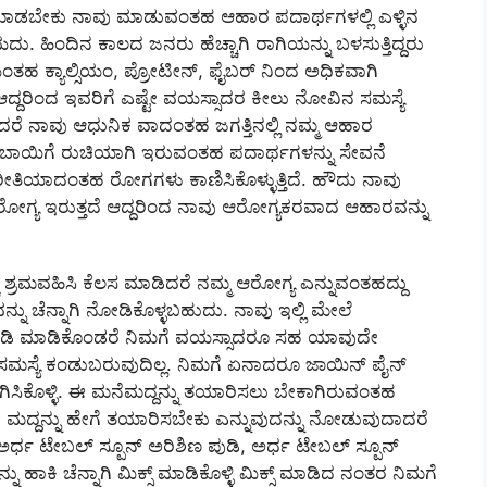
 ಮಾಡಬೇಕು ನಾವು ಮಾಡುವಂತಹ ಆಹಾರ ಪದಾರ್ಥಗಳಲ್ಲಿ ಎಳ್ಳಿನ
. ಹಿಂದಿನ ಕಾಲದ ಜನರು ಹೆಚ್ಚಾಗಿ ರಾಗಿಯನ್ನು ಬಳಸುತ್ತಿದ್ದರು
ಂತಹ ಕ್ಯಾಲ್ಸಿಯಂ, ಪ್ರೋಟೀನ್, ಫೈಬರ್ ನಿಂದ ಅಧಿಕವಾಗಿ
ರು ಆದ್ದರಿಂದ ಇವರಿಗೆ ಎಷ್ಟೇ ವಯಸ್ಸಾದರ ಕೀಲು ನೋವಿನ ಸಮಸ್ಯೆ
ದರೆ ನಾವು ಆಧುನಿಕ ವಾದಂತಹ ಜಗತ್ತಿನಲ್ಲಿ ನಮ್ಮ ಆಹಾರ
ೇ ಬಾಯಿಗೆ ರುಚಿಯಾಗಿ ಇರುವಂತಹ ಪದಾರ್ಥಗಳನ್ನು ಸೇವನೆ
 ರೀತಿಯಾದಂತಹ ರೋಗಗಳು ಕಾಣಿಸಿಕೊಳ್ಳುತ್ತಿದೆ. ಹೌದು ನಾವು
್ಯ ಇರುತ್ತದೆ ಆದ್ದರಿಂದ ನಾವು ಆರೋಗ್ಯಕರವಾದ ಆಹಾರವನ್ನು
್ರಮವಹಿಸಿ ಕೆಲಸ ಮಾಡಿದರೆ ನಮ್ಮ ಆರೋಗ್ಯ ಎನ್ನುವಂತಹದ್ದು
ನ್ನು ಚೆನ್ನಾಗಿ ನೋಡಿಕೊಳ್ಳಬಹುದು. ನಾವು ಇಲ್ಲಿ ಮೇಲೆ
ರೂಡಿ ಮಾಡಿಕೊಂಡರೆ ನಿಮಗೆ ವಯಸ್ಸಾದರೂ ಸಹ ಯಾವುದೇ
್ಯೆ ಕಂಡುಬರುವುದಿಲ್ಲ. ನಿಮಗೆ ಏನಾದರೂ ಜಾಯಿನ್ ಪೈನ್
ೋಗಿಸಿಕೊಳ್ಳಿ. ಈ ಮನೆಮದ್ದನ್ನು ತಯಾರಿಸಲು ಬೇಕಾಗಿರುವಂತಹ
ನೆ ಮದ್ದನ್ನು ಹೇಗೆ ತಯಾರಿಸಬೇಕು ಎನ್ನುವುದನ್ನು ನೋಡುವುದಾದರೆ
ಅರ್ಧ ಟೇಬಲ್ ಸ್ಪೂನ್ ಅರಿಶಿಣ ಪುಡಿ, ಅರ್ಧ ಟೇಬಲ್ ಸ್ಪೂನ್
ು ಹಾಕಿ ಚೆನ್ನಾಗಿ ಮಿಕ್ಸ್ ಮಾಡಿಕೊಳ್ಳಿ ಮಿಕ್ಸ್ ಮಾಡಿದ ನಂತರ ನಿಮಗೆ