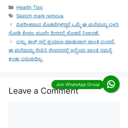
Categories
Health Tips
Tags
Sketch mark remova
ವಿಪರೀತವಾದ ಮೊಡವೆಗಳಿದ್ದರೆ ಒಮ್ಮೆ ಈ ಮನೆಮದ್ದು ಬಳಸಿ
ನೋಡಿ ಕೇವಲ ಮೂರೇ ದಿನದಲ್ಲಿ ಮೊಡವೆ ನಿವಾರಣೆ.
ಬಸ್ಸು, ಕಾರ್ ನಲ್ಲಿ ಪ್ರಯಾಣ ಮಾಡುವಾಗ ವಾಂತಿ ಬಂದರೆ,
ಈ ಮನೆಮದ್ದು ಸೇವಿಸಿ ಜೀವನದಲ್ಲಿ ಇನ್ನೆಂದು ವಾಂತಿ ಸಮಸ್ಯೆ
ಕಂಡು ಬರುವುದಿಲ್ಲ.
Leave a Comment
Comment