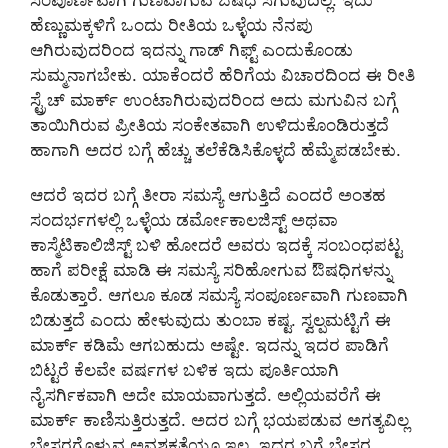
ಸಂಪೂರ್ಣವಾಗಿ ಗುಣವಾಗುವ ಔಷಧ ಸಿಗುವುದಿಲ್ಲ. ಇದು
ಹೆಣ್ಣುಮಕ್ಕಳಿಗೆ ಒಂದು ರೀತಿಯ ಒಳ್ಳೆಯ ನೆನಪು
ಆಗಿರುವುದರಿಂದ ಇದನ್ನು ಗಾಡ್ ಗಿಫ್ಟ್ ಎಂದುಕೊಂಡು
ಸುಮ್ಮನಾಗಬೇಕು. ಯಾಕೆಂದರೆ ಹೆರಿಗೆಯ ವಿಚಾರದಿಂದ ಈ ರೀತಿ
ಸ್ಟ್ರೆಚ್ ಮಾರ್ಕ್ ಉಂಟಾಗಿರುವುದರಿಂದ ಅದು ಮಗುವಿನ ಬಗ್ಗೆ
ತಾಯಿಗಿರುವ ಪ್ರೀತಿಯ ಸಂಕೇತವಾಗಿ ಉಳಿದುಕೊಂಡಿರುತ್ತದೆ
ಹಾಗಾಗಿ ಅದರ ಬಗ್ಗೆ ಹೆಚ್ಚು ತಲೆಕೆಡಿಸಿಕೊಳ್ಳದೆ ಹೆಮ್ಮೆಪಡಬೇಕು.
ಆದರೆ ಇದರ ಬಗ್ಗೆ ತೀರಾ ಸಮಸ್ಯೆ ಆಗುತ್ತಿದೆ ಎಂದರೆ ಅಂತಹ
ಸಂದರ್ಭಗಳಲ್ಲಿ ಒಳ್ಳೆಯ ಡರ್ಮೋಕಾಲಜಿಸ್ಟ್ ಅಥವಾ
ಕಾಸ್ಮೆಟಿಕಾಲಿಜಿಸ್ಟ್ ಬಳಿ ಹೋದರೆ ಅವರು ಇದಕ್ಕೆ ಸಂಬಂಧಪಟ್ಟ
ಹಾಗೆ ಪರೀಕ್ಷೆ ಮಾಡಿ ಈ ಸಮಸ್ಯೆ ಸರಿಹೋಗುವ ಔಷಧಿಗಳನ್ನು
ಕೊಡುತ್ತಾರೆ. ಆಗಲೂ ಕೂಡ ಸಮಸ್ಯೆ ಸಂಪೂರ್ಣವಾಗಿ ಗುಣವಾಗಿ
ಬಿಡುತ್ತದೆ ಎಂದು ಹೇಳುವುದು ತುಂಬಾ ಕಷ್ಟ. ಸ್ವಲ್ಪಮಟ್ಟಿಗೆ ಈ
ಮಾರ್ಕ್ ಕಡಿಮೆ ಆಗಬಹುದು ಅಷ್ಟೇ. ಇದನ್ನು ಇದರ ಪಾಡಿಗೆ
ಬಿಟ್ಟರೆ ಕೆಲವೇ ವರ್ಷಗಳ ಬಳಿಕ ಇದು ಪೂರ್ತಿಯಾಗಿ
ನೈಸರ್ಗಿಕವಾಗಿ ಅದೇ ಮಾಯವಾಗುತ್ತದೆ. ಅಲ್ಲಿಯವರೆಗೆ ಈ
ಮಾರ್ಕ್ ಕಾಣಿಸುತ್ತಿರುತ್ತದೆ. ಅದರ ಬಗ್ಗೆ ಭಯಪಡುವ ಅಗತ್ಯವಿಲ್ಲ
ಬೇಸರಗೊಳ್ಳುವ ಅವಶ್ಯಕತೆಯೂ ಇಲ್ಲ. ಇದರ ಬಗ್ಗೆ ಬೇಸರ