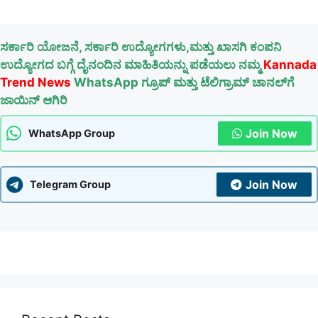
ಸರ್ಕಾರಿ ಯೋಜನೆ, ಸರ್ಕಾರಿ ಉದ್ಯೋಗಗಳು,ಮತ್ತು ಖಾಸಗಿ ಕಂಪನಿ
ಉದ್ಯೋಗದ ಬಗ್ಗೆ ದೈನಂದಿನ ಮಾಹಿತಿಯನ್ನು ಪಡೆಯಲು ನಮ್ಮ
Kannada
Trend News
WhatsApp ಗ್ರೂಪ್ ಮತ್ತು ಟೆಲಿಗ್ರಾಮ್ ಚಾನಲ್‌ಗೆ
ಜಾಯಿನ್ ಆಗಿರಿ
Join Now
WhatsApp Group
Join Now
Telegram Group