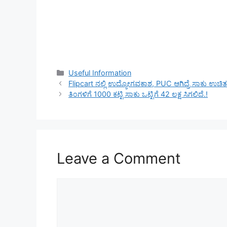
Categories
Useful Information
Flipcart ನಲ್ಲಿ ಉದ್ಯೋಗವಕಾಶ, PUC ಆಗಿದ್ರೆ ಸಾಕು ಉ
ತಿಂಗಳಿಗೆ 1000 ಕಟ್ಟಿ ಸಾಕು ಒಟ್ಟಿಗೆ 42 ಲಕ್ಷ ಸಿಗಲಿದೆ.!
Leave a Comment
Comment