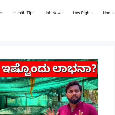
es
Health Tips
Job News
Law Rights
Home