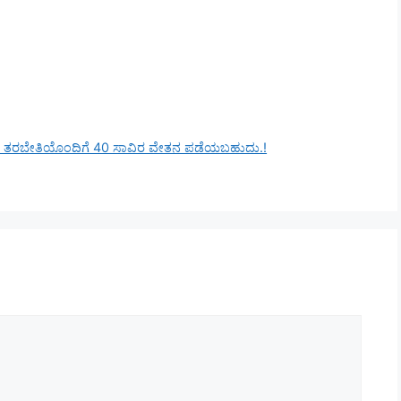
ಚಿತ ತರಬೇತಿಯೊಂದಿಗೆ 40 ಸಾವಿರ ವೇತನ ಪಡೆಯಬಹುದು.!