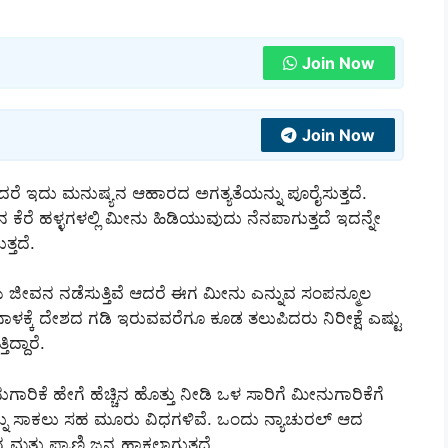
Join Now
Join Now
ರೆ ಇದು ಮನುಷ್ಯನ ಆಹಾರದ ಅಗತ್ಯತೆಯನ್ನು ಪೂರೈಸುತ್ತದೆ.
ೆರೆ ಹಳ್ಳಗಳಲ್ಲಿ ಮೀನು ಹಿಡಿಯುವುದು ನೆನಪಾಗುತ್ತದೆ ಇದನ್ನೇ
್ತದೆ.
 ಜೀವನ ನಡೆಸುತ್ತಿವೆ ಆದರೆ ಈಗ ಮೀನು ಎನ್ನುವ ಸಂಪನ್ಮೂಲ
ಿನಾಳಕ್ಕೆ ದೇಶದ ಗಡಿ ಇರುವವರೆಗೂ ಕೂಡ ತಲುಪಿದರು ನಿರೀಕ್ಷೆ ಎಷ್ಟು
ದ್ದಾರೆ.
ಾರಿಕೆ ಹೇಗೆ ಹೆಚ್ಚಿನ ಹೊತ್ತು ನೀಡಿ ಒಳ ಸಾರಿಗೆ ಮೀನುಗಾರಿಕೆಗೆ
ಳನ್ನು ಸಾಕಲು ಸಹ ಮೂರು ವಿಧಗಳಿವೆ. ಒಂದು ನ್ಯಾಚುರಲ್ ಆದ
 ಮತ್ತು ಪ್ರಾಣಿ ಜನ್ಯ ಹಾಕಲಾಗುತ್ತದೆ.