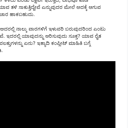
ು ಕಳೆದು ಎರಡು ಲಕ್ಷವೇ ಇರುತ್ತದೆ, ಲಾಭವೂ ಕೂಡ
 ಯಾವ ತಳಿ ಸಾಕುತ್ತಿದ್ದೇವೆ ಎನ್ನುವುದರ ಮೇಲೆ ಅದಕ್ಕೆ ಆಗುವ
ಾಚಾರ ಹಾಕಬಹುದು.
ೆ ಅದರಲ್ಲಿ ನಾಲ್ಕು ವಾರಗಳಿಗೆ ಇಳುವರಿ ಬರುವುದರಿಂದ ಎಂಟು
ಇವೆ. ಇದರಲ್ಲಿ ಯಾವುದನ್ನು ಆರಿಸುವುದು ಸೂಕ್ತ? ಯಾವ ರೈತ
ತುಗಳನ್ನು ಏನು? ಇತ್ಯಾದಿ ಕಂಪ್ಲೀಟ್ ಮಾಹಿತಿ ಬಗ್ಗೆ
ಿ.