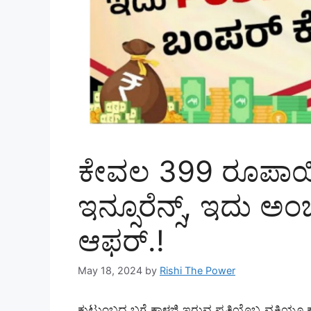
ಕೇವಲ 399 ರೂಪಾಯಿಗೆ
ಇನ್ಸೂರೆನ್ಸ್, ಇದು 
ಆಫರ್.!
May 18, 2024
by
Rishi The Power
ಕುಟುಂಬದ ಬಗ್ಗೆ ಕಾಳಜಿ ಇರುವ ಪ್ರತಿಯೊಬ್ಬ ವ್ಯಕ್ತಿಯೂ 