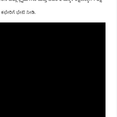
 ಕಛೇರಿಗೆ ಭೇಟಿ ನೀಡಿ.