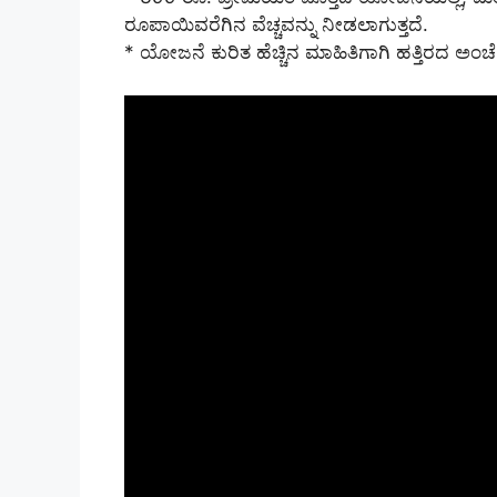
ರೂಪಾಯಿವರೆಗಿನ ವೆಚ್ಚವನ್ನು ನೀಡಲಾಗುತ್ತದೆ.
* ಯೋಜನೆ ಕುರಿತ ಹೆಚ್ಚಿನ ಮಾಹಿತಿಗಾಗಿ ಹತ್ತಿರದ ಅಂಚೆ