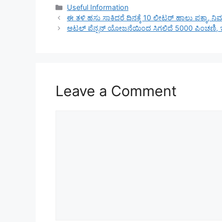
Categories
Useful Information
ಈ ತಳಿ ಹಸು ಸಾಕಿದರೆ ದಿನಕ್ಕೆ 10 ಲೀಟರ್ ಹಾಲು ಪಕ್ಕಾ, ನ
ಅಟಲ್ ಪೆನ್ಷನ್ ಯೋಜನೆಯಿಂದ ಸಿಗಲಿದೆ 5000 ಪಿಂಚಣಿ, ಇಲ್ಲ
Leave a Comment
Comment