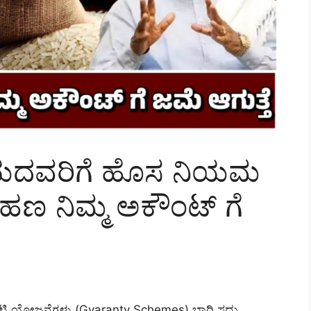
ೆಯದವರಿಗೆ ಹೊಸ ನಿಯಮ
 ಹಣ ನಿಮ್ಮ ಅಕೌಂಟ್ ಗೆ
ರಂಟಿ ಯೋಜನೆಗಳು (Gyaranty Schemes) ಬಾರಿ ಸದ್ದು