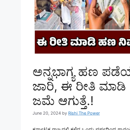
ಅನ್ನಭಾಗ್ಯ ಹಣ ಪಡ
ಜಾರಿ, ಈ ರೀತಿ ಮಾಡಿ
ಜಮೆ ಆಗುತ್ತೆ.!
June 20, 2024
by
Rishi The Power
ಕರ್ನಾಟಕ ರಾಜ್ಯದಲ್ಲಿ ಕಳೆದ ಒಂದು ವರ್ಷದಿಂದ ಗ್ಯಾ