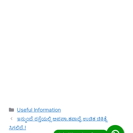
Categories
Useful Information
ಇನ್ಮುಂದೆ ರಸ್ತೆಯಲ್ಲಿ ಅಪಘಾ.ತವಾದ್ರೆ ಉಚಿತ ಚಿಕಿತ್ಸೆ
ಸಿಗಲಿದೆ.!