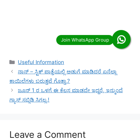
Categories
Useful Information
ನಾನ್ – ಸ್ಟಿಕ್ ಪಾತ್ರೆಯಲ್ಲಿ ಅಡುಗೆ ಮಾಡಿದರೆ ಏನೆಲ್ಲಾ
ಕಾಯಿಲೆಗಳು ಬರುತ್ತವೆ ಗೊತ್ತಾ.?
ಜೂನ್ 1 ರ ಒಳಗೆ ಈ ಕೆಲಸ ಮಾಡದೇ ಇದ್ದರೆ, ಇನ್ಮುಂದೆ
ಗ್ಯಾಸ್​ ಸಬ್ಸಿಡಿ​ ಸಿಗಲ್ಲ.!
Leave a Comment