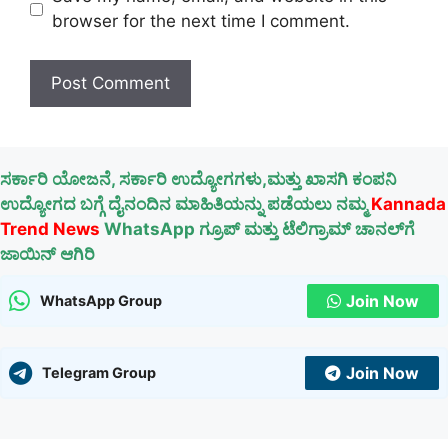
browser for the next time I comment.
ಸರ್ಕಾರಿ ಯೋಜನೆ, ಸರ್ಕಾರಿ ಉದ್ಯೋಗಗಳು,ಮತ್ತು ಖಾಸಗಿ ಕಂಪನಿ
ಉದ್ಯೋಗದ ಬಗ್ಗೆ ದೈನಂದಿನ ಮಾಹಿತಿಯನ್ನು ಪಡೆಯಲು ನಮ್ಮ
Kannada
Trend News
WhatsApp ಗ್ರೂಪ್ ಮತ್ತು ಟೆಲಿಗ್ರಾಮ್ ಚಾನಲ್‌ಗೆ
ಜಾಯಿನ್ ಆಗಿರಿ
Join Now
WhatsApp Group
Join Now
Telegram Group