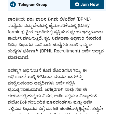
Join Now
Telegram Group
ಭಾರತೀಯ ಪಶು ಪಾಲನ ನಿಗಮ ಲಿಮಿಟೆಡ್ (BPNL)
ಸಂಸ್ಥೆಯು ನಮ್ಮ ದೇಶದಲ್ಲಿ ಹೈನುಗಾರಿಕೆಯಲ್ಲಿ (Dairy
farming) ಕ್ಷೀರ ಕ್ರಾಂತಿಯಲ್ಲಿ ಸೃಷ್ಟಿಸುವ ಧ್ಯೇಯ ಇಟ್ಟುಕೊಂಡು
ಕಾರ್ಯನಿರ್ವಹಿಸುತ್ತಿದೆ. ಕೃಷಿ ನಿರ್ವಹಣಾ ಅಧಿಕಾರಿ ಸೇರಿದಂತೆ
ವಿವಿಧ ವಿಭಾಗದ ಸಾವಿರಾರು ಹುದ್ದೆಗಳು ಖಾಲಿ ಇದ್ದು ಈ
ಹುದ್ದೆಗಳ ಭರ್ತಿಗಾಗಿ (BPNL Recruitment) ಅರ್ಜಿ ಆಹ್ವಾನ
ಮಾಡಲಾಗಿದೆ.
ಇದಕ್ಕಾಗಿ ಅಧಿಸೂಚನೆ ಕೂಡ ಹೊರಡಿಸಲಾಗಿದ್ದು, ಈ
ಅಧಿಸೂಚನೆಯಲ್ಲಿ ತಿಳಿಸಿರುವ ಮಾನದಂಡಗಳನ್ನು
ಪೂರೈಸುವಂತಹ ಅಭ್ಯರ್ಥಿಗಳು ಅರ್ಜಿ ಸಲ್ಲಿಸಿ
ಪ್ರಯತ್ನಿಸಬಹುದಾಗಿದೆ. ಆಸಕ್ತರಿಗಾಗಿ ನಾವು ಸಹ ಈ
ಲೇಖನದಲ್ಲಿ ಹುದ್ದೆಯ ವಿವರ, ಅರ್ಜಿ ಸಲ್ಲಿಸಲು ವಿದ್ಯಾರ್ಹತೆ
ವಯೋಮಿತಿ ಸಂಬಂಧಿತ ಮಾನದಂಡಗಳು ಮತ್ತು ಅರ್ಜಿ
ಸಲ್ಲಿಸುವ ವಿಧಾನದ ಬಗ್ಗೆ ಮಾಹಿತಿ ಹಂಚಿಕೊಳ್ಳುತ್ತಿದ್ದೇವೆ. ತಪ್ಪದೇ