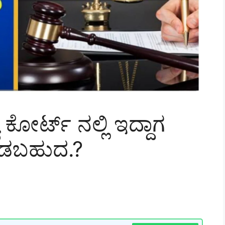
 ಕೋರ್ಟ್ ನಲ್ಲಿ ಇದ್ದಾಗ
ಾಡಬಹುದ.?