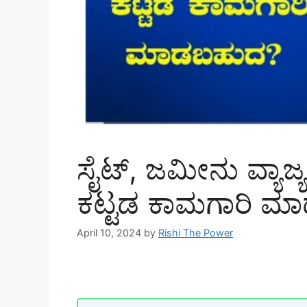
ಸೈಟ್, ಜಮೀನು ವ್ಯಾಜ್ಯ
ಕಟ್ಟಡ ಕಾಮಗಾರಿ ಮ
April 10, 2024
by
Rishi The Power