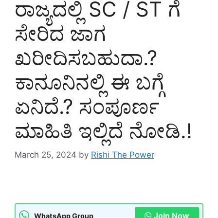
ರಾಜ್ಯದಲ್ಲಿ SC / ST ಗೆ
ಸೇರಿದ ಜಾಗ
ಖರೀದಿಸಬಹುದಾ‌.?
ಕಾನೂನಿನಲ್ಲಿ ಈ ಬಗ್ಗೆ
ಏನಿದೆ.? ಸಂಪೂರ್ಣ
ಮಾಹಿತಿ ಇಲ್ಲಿದೆ ನೋಡಿ.!
March 25, 2024
by
Rishi The Power
Join Now
WhatsApp Group