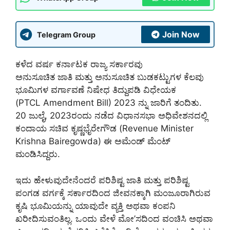
Join Now
Telegram Group
ಕಳೆದ ವರ್ಷ ಕರ್ನಾಟಕ ರಾಜ್ಯ ಸರ್ಕಾರವು
ಅನುಸೂಚಿತ ಜಾತಿ ಮತ್ತು ಅನುಸೂಚಿತ ಬುಡಕಟ್ಟುಗಳ ಕೆಲವು
ಭೂಮಿಗಳ ವರ್ಗಾವಣೆ ನಿಷೇಧ ತಿದ್ದುಪಡಿ ವಿಧೇಯಕ
(PTCL Amendment Bill) 2023 ನ್ನು ಜಾರಿಗೆ ತಂದಿತು.
20 ಜುಲೈ, 2023ರಂದು ನಡೆದ ವಿಧಾನಸಭಾ ಅಧಿವೇಶನದಲ್ಲಿ
ಕಂದಾಯ ಸಚಿವ ಕೃಷ್ಣಭೈರೇಗೌಡ (Revenue Minister
Krishna Bairegowda) ಈ ಅಮೆಂಡ್ ಮೆಂಟ್
ಮಂಡಿಸಿದ್ದರು.
ಇದು ಹೇಳುವುದೇನೆಂದರೆ ಪರಿಶಿಷ್ಟ ಜಾತಿ ಮತ್ತು ಪರಿಶಿಷ್ಟ
ಪಂಗಡ ವರ್ಗಕ್ಕೆ ಸರ್ಕಾರದಿಂದ ಜೀವನಕ್ಕಾಗಿ ಮಂಜೂರಾಗಿರುವ
ಕೃಷಿ ಭೂಮಿಯನ್ನು ಯಾವುದೇ ವ್ಯಕ್ತಿ ಅಥವಾ ಕಂಪನಿ
ಖರೀದಿಸುವಂತಿಲ್ಲ. ಒಂದು ವೇಳೆ ಮೋ’ಸದಿಂದ ವಂಚಿಸಿ ಅಥವಾ