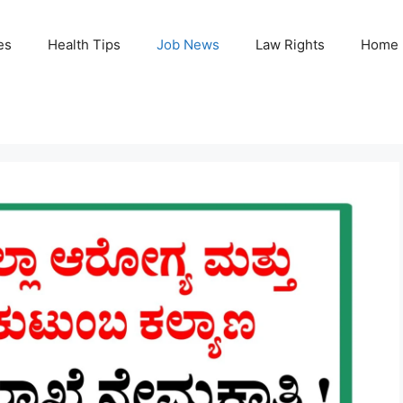
es
Health Tips
Job News
Law Rights
Home