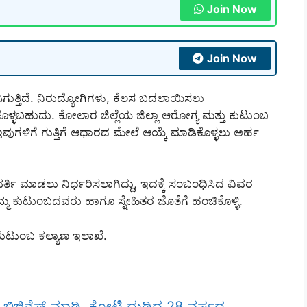
Join Now
Join Now
ುತ್ತಿದೆ. ನಿರುದ್ಯೋಗಿಗಳು, ಕೆಲಸ ಬದಲಾಯಿಸಲು
ಬಹುದು. ಕೋಲಾರ ಜಿಲ್ಲೆಯ ಜಿಲ್ಲಾ ಆರೋಗ್ಯ ಮತ್ತು ಕುಟುಂಬ
ಇವುಗಳಿಗೆ ಗುತ್ತಿಗೆ ಆಧಾರದ ಮೇಲೆ ಆಯ್ಕೆ ಮಾಡಿಕೊಳ್ಳಲು ಅರ್ಹ
್ತಿ ಮಾಡಲು ನಿರ್ಧರಿಸಲಾಗಿದ್ದು, ಇದಕ್ಕೆ ಸಂಬಂಧಿಸಿದ ವಿವರ
್ಮ ಕುಟುಂಬದವರು ಹಾಗೂ ಸ್ನೇಹಿತರ ಜೊತೆಗೆ ಹಂಚಿಕೊಳ್ಳಿ.
ಕುಟುಂಬ ಕಲ್ಯಾಣ ಇಲಾಖೆ.
ಿ ಬಿಜಿನೆಸ್ ಮಾಡಿ, ಕೋಟಿ ದುಡಿದ 28 ವರ್ಷದ