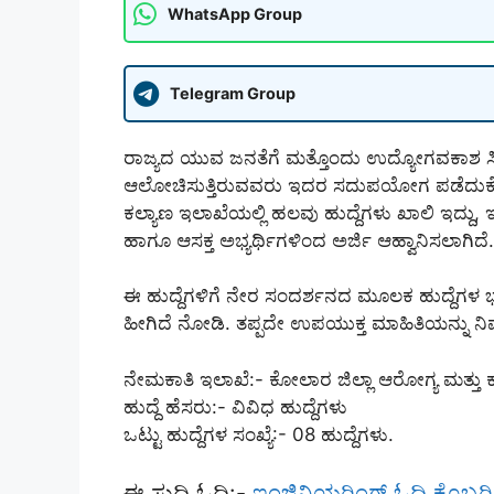
WhatsApp Group
Telegram Group
ರಾಜ್ಯದ ಯುವ ಜನತೆಗೆ ಮತ್ತೊಂದು ಉದ್ಯೋಗವಕಾಶ ಸಿಗ
ಆಲೋಚಿಸುತ್ತಿರುವವರು ಇದರ ಸದುಪಯೋಗ ಪಡೆದುಕೊಳ್ಳ
ಕಲ್ಯಾಣ ಇಲಾಖೆಯಲ್ಲಿ ಹಲವು ಹುದ್ದೆಗಳು ಖಾಲಿ ಇದ್ದು, 
ಹಾಗೂ ಆಸಕ್ತ ಅಭ್ಯರ್ಥಿಗಳಿಂದ ಅರ್ಜಿ ಆಹ್ವಾನಿಸಲಾಗಿದೆ.
ಈ ಹುದ್ದೆಗಳಿಗೆ ನೇರ ಸಂದರ್ಶನದ ಮೂಲಕ ಹುದ್ದೆಗಳ ಭರ
ಹೀಗಿದೆ ನೋಡಿ. ತಪ್ಪದೇ ಉಪಯುಕ್ತ ಮಾಹಿತಿಯನ್ನು ನಿಮ
ನೇಮಕಾತಿ ಇಲಾಖೆ:- ಕೋಲಾರ ಜಿಲ್ಲಾ ಆರೋಗ್ಯ ಮತ್ತು 
ಹುದ್ದೆ ಹೆಸರು:- ವಿವಿಧ ಹುದ್ದೆಗಳು
ಒಟ್ಟು ಹುದ್ದೆಗಳ ಸಂಖ್ಯೆ:- 08 ಹುದ್ದೆಗಳು.
ಈ ಸುದ್ದಿ ಓದಿ:-
ಇಂಜಿನಿಯರಿಂಗ್ ಓದಿ ಕೊಬ್ಬರ