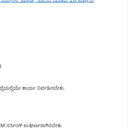
3
್ಲೆಯಲ್ಲಿಯೇ ಕಾರ್ಯ ನಿರ್ವಹಿಸಬೇಕು.
M ನರ್ಸಿಂಗ್‌ ಉತ್ತೀರ್ಣರಾಗಿರಬೇಕು