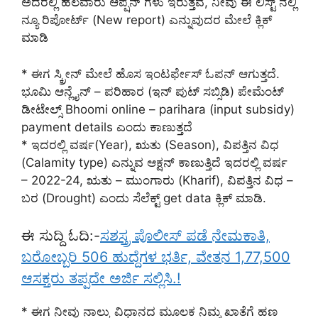
ಅದರಲ್ಲಿ ಹಲವಾರು ಆಪ್ಷನ್ ಗಳು ಇರುತ್ತವೆ, ನೀವು ಈ ಲಿಸ್ಟ್ ನಲ್ಲಿ
ನ್ಯೂ ರಿಪೋರ್ಟ್ (New report) ಎನ್ನುವುದರ ಮೇಲೆ ಕ್ಲಿಕ್
ಮಾಡಿ
* ಈಗ ಸ್ಕ್ರೀನ್ ಮೇಲೆ ಹೊಸ ಇಂಟರ್ಫೇಸ್ ಓಪನ್ ಆಗುತ್ತದೆ.
ಭೂಮಿ ಆನ್ಲೈನ್ – ಪರಿಹಾರ (ಇನ್ ಪುಟ್ ಸಬ್ಸಿಡಿ) ಪೇಮೆಂಟ್
ಡೀಟೇಲ್ಸ್ Bhoomi online – parihara (input subsidy)
payment details ಎಂದು ಕಾಣುತ್ತದೆ
* ಇದರಲ್ಲಿ ವರ್ಷ(Year), ಋತು (Season), ವಿಪತ್ತಿನ ವಿಧ
(Calamity type) ಎನ್ನುವ ಆಕ್ಷನ್ ಕಾಣುತ್ತಿದೆ ಇದರಲ್ಲಿ ವರ್ಷ
– 2022-24, ಋತು – ಮುಂಗಾರು (Kharif), ವಿಪತ್ತಿನ ವಿಧ –
ಬರ (Drought) ಎಂದು ಸೆಲೆಕ್ಟ್ get data ಕ್ಲಿಕ್ ಮಾಡಿ.
ಈ ಸುದ್ದಿ ಓದಿ:-
ಸಶಸ್ತ್ರ ಪೊಲೀಸ್ ಪಡೆ ನೇಮಕಾತಿ,
ಬರೋಬ್ಬರಿ 506 ಹುದ್ದೆಗಳ ಭರ್ತಿ, ವೇತನ 1,77,500
ಆಸಕ್ತರು ತಪ್ಪದೇ ಅರ್ಜಿ ಸಲ್ಲಿಸಿ.!
* ಈಗ ನೀವು ನಾಲ್ಕು ವಿಧಾನದ ಮೂಲಕ ನಿಮ್ಮ ಖಾತೆಗೆ ಹಣ