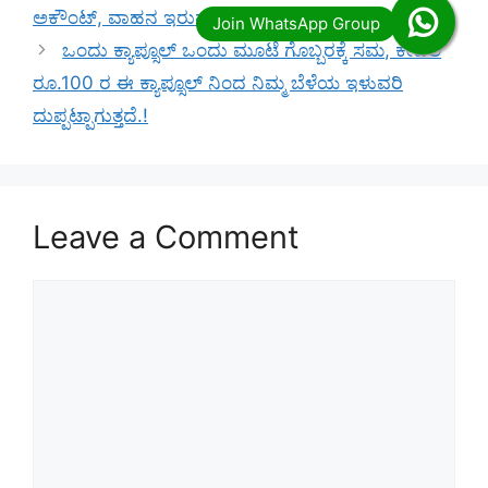
ಅಕೌಂಟ್, ವಾಹನ ಇರುವವರು ತಪ್ಪದೆ ತಿಳಿದುಕೊಳ್ಳಿ.!
ಒಂದು ಕ್ಯಾಪ್ಸೂಲ್ ಒಂದು ಮೂಟೆ ಗೊಬ್ಬರಕ್ಕೆ ಸಮ, ಕೇವಲ
ರೂ.100 ರ ಈ ಕ್ಯಾಪ್ಸೂಲ್ ನಿಂದ ನಿಮ್ಮ ಬೆಳೆಯ ಇಳುವರಿ
ದುಪ್ಪಟ್ಪಾಗುತ್ತದೆ.!
Leave a Comment
Comment