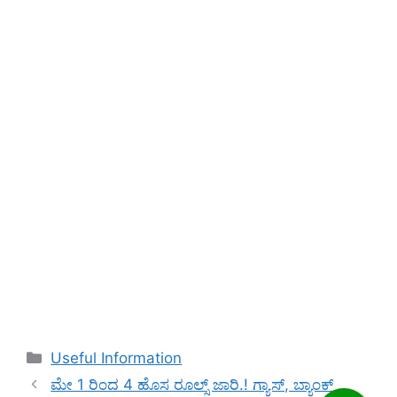
Categories
Useful Information
ಮೇ 1 ರಿಂದ 4 ಹೊಸ ರೂಲ್ಸ್ ಜಾರಿ.! ಗ್ಯಾಸ್, ಬ್ಯಾಂಕ್