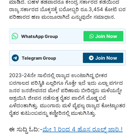
ಮಾಡಿದೆ. ಬಹಳ ತಡವಾದರೂ ಕೇಂದ್ರ ಸರ್ಕಾರದ ಕಡೆಯಿಂದ
ರಾಜ್ಯ ಸರ್ಕಾರದ ಬೊಕ್ಕಸಕ್ಕೆ ಬರೋಬ್ಬರಿ ರೂ.3,454 ಕೋಟಿ ಬರ
ಪರಿಹಾರದ ಹಣ ಮಂಜೂರಾಗಿದೆ ಎನ್ನುವುದೇ ಸಮಾಧಾನ.
Join Now
WhatsApp Group
Join Now
Telegram Group
2023-24ನೇ ಸಾಲಿನಲ್ಲಿ ರಾಜ್ಯದ ಉಂಟಾಗಿದ್ದ ಭೀಕರ
ಬರಗಾಲದ ಪರಿಸ್ಥಿತಿ ಎಲ್ಲರಿಗೂ ಗೊತ್ತೇ ಇದೆ ಇದು ಎಲ್ಲಾ ವರ್ಗದ
ಜನರ ಜನಜೀವನದ ಮೇಲೆ ಪರಿಣಾಮ ಬೀರಿದ್ದರು ಮಳೆಯನ್ನೇ
ಆಶ್ರಯಿಸಿ ಜೀವನ ನಡೆಸುತ್ತ ರೈತರ ಪಾಲಿಗೆ ದೊಡ್ಡ ಬರೆ
ಎಳೆದಂತಾಗಿತ್ತು. ಮುಂಗಾರು ಮಳೆ ವೈಫಲ್ಯ ರಾಜ್ಯದ ಕೋಟ್ಯಾಂತರ
ರೈತರ ಕುಟುಂಬವನ್ನು ಕಣ್ಣೀರಿನಲ್ಲಿ ಮುಳುಗಿಸಿತ್ತು.
ಈ ಸುದ್ದಿ ಓದಿ:-
ಮೇ 1 ರಿಂದ 4 ಹೊಸ ರೂಲ್ಸ್ ಜಾರಿ.!