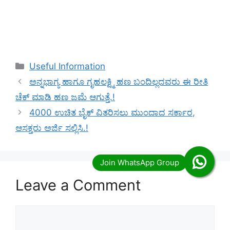
Categories
Useful Information
ಅನ್ನಭಾಗ್ಯ ಹಾಗೂ ಗೃಹಲಕ್ಷ್ಮಿ ಹಣ ಬಂದಿಲ್ಲದವರು ಈ ರೀತಿ
ಚೆಕ್ ಮಾಡಿ ಹಣ ಜಮೆ ಆಗುತ್ತೆ.!
4000 ಉಚಿತ ಬೈಕ್ ವಿತರಿಸಲು ಮುಂದಾದ ಸರ್ಕಾರ,
ಆಸಕ್ತರು ಅರ್ಜಿ ಸಲ್ಲಿಸಿ.!
Leave a Comment
Comment