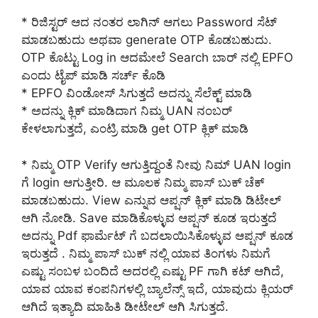
* ರಿಜಿಸ್ಟರ್ ಆದ ನಂತರ ಲಾಗಿನ್ ಆಗಲು Password ಸೆಟ್
ಮಾಡಬಹುದು ಅಥವಾ generate OTP ಕೊಡಬಹುದು.
OTP ಕೊಟ್ಟು Log in ಆದಮೇಲೆ Search ಬಾರ್ ನಲ್ಲಿ EPFO
ಎಂದು ಟೈಪ್ ಮಾಡಿ ಸರ್ಚ್ ಕೊಡಿ
* EPFO ವಿಂಡೋಸ್ ಸಿಗುತ್ತದೆ ಅದನ್ನು ಸೆಲೆಕ್ಟ್ ಮಾಡಿ
* ಅದನ್ನು ಕ್ಲಿಕ್ ಮಾಡಿದಾಗ ನಿಮ್ಮ UAN ನಂಬರ್
ಕೇಳಲಾಗುತ್ತದೆ, ಎಂಟ್ರಿ ಮಾಡಿ get OTP ಕ್ಲಿಕ್ ಮಾಡಿ
* ನಿಮ್ಮ OTP Verify ಆಗುತ್ತಿದ್ದಂತೆ ನೀವು ನಿಮ್ UAN login
ಗೆ login ಆಗುತ್ತೀರಿ. ಆ ಮೂಲಕ ನಿಮ್ಮ ಪಾಸ್ ಬುಕ್ ಚೆಕ್
ಮಾಡಬಹುದು. View ಎನ್ನುವ ಆಪ್ಷನ್ ಕ್ಲಿಕ್ ಮಾಡಿ ಡಿಟೇಲ್
ಆಗಿ ನೋಡಿ. Save ಮಾಡಿಕೊಳ್ಳುವ ಆಪ್ಷನ್ ಕೂಡ ಇರುತ್ತದೆ
ಅದನ್ನು Pdf ಫಾರ್ಮೆಟ್ ಗೆ ಬದಲಾಯಿಸಿಕೊಳ್ಳುವ ಆಪ್ಷನ್ ಕೂಡ
ಇರುತ್ತದೆ . ನಿಮ್ಮ ಪಾಸ್ ಬುಕ್ ನಲ್ಲಿ ಯಾವ ತಿಂಗಳು ನಿಮಗೆ
ಎಷ್ಟು ಸಂಬಳ ಬಂದಿದೆ ಅದರಲ್ಲಿ ಎಷ್ಟು PF ಗಾಗಿ ಕಟ್ ಆಗಿದೆ,
ಯಾವ ಯಾವ ಕಂಪನಿಗಳಲ್ಲಿ ಬ್ಯಾಲೆನ್ಸ್ ಇದೆ, ಯಾವುದು ಕ್ಲಿಯರ್
ಆಗಿದೆ ಇತ್ಯಾದಿ ಮಾಹಿತಿ ಡೀಟೇಲ್ ಆಗಿ ಸಿಗುತ್ತದೆ.