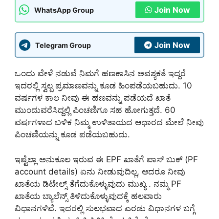
Join Now
WhatsApp Group
Join Now
Telegram Group
ಒಂದು ವೇಳೆ ನಡುವೆ ನಿಮಗೆ ಹಣಕಾಸಿನ ಅವಶ್ಯಕತೆ ಇದ್ದರೆ
ಇದರಲ್ಲಿ ಸ್ವಲ್ಪ ಪ್ರಮಾಣವನ್ನು ಕೂಡ ಹಿಂಪಡೆಯಬಹುದು. 10
ವರ್ಷಗಳ ಕಾಲ ನೀವು ಈ ಹಣವನ್ನು ಪಡೆಯದೆ ಖಾತೆ
ಮುಂದುವರೆಸಿದ್ದಲ್ಲಿ ಪಿಂಚಣಿಗೂ ಸಹ ಹೋಗುತ್ತದೆ. 60
ವರ್ಷಗಳಾದ ಬಳಿಕ ನಿಮ್ಮ ಉಳಿತಾಯದ ಆಧಾರದ ಮೇಲೆ ನೀವು
ಪಿಂಚಣಿಯನ್ನು ಕೂಡ ಪಡೆಯಬಹುದು.
ಇಷ್ಟೆಲ್ಲಾ ಅನುಕೂಲ ಇರುವ ಈ EPF ಖಾತೆಗೆ ಪಾಸ್ ಬುಕ್ (PF
account details) ಏನು ನೀಡುವುದಿಲ್ಲ, ಆದರೂ ನೀವು
ಖಾತೆಯ ಡಿಟೇಲ್ಸ್ ತೆಗೆದುಕೊಳ್ಳುವುದು ಮುಖ್ಯ . ನಮ್ಮ PF
ಖಾತೆಯ ಬ್ಯಾಲೆನ್ಸ್ ತಿಳಿದುಕೊಳ್ಳುವುದಕ್ಕೆ ಹಲವಾರು
ವಿಧಾನಗಳಿವೆ. ಇದರಲ್ಲಿ ಸುಲಭವಾದ ಎರಡು ವಿಧಾನಗಳ ಬಗ್ಗೆ