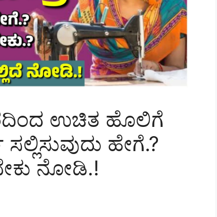
ರದಿಂದ ಉಚಿತ ಹೊಲಿಗೆ
 ಸಲ್ಲಿಸುವುದು ಹೇಗೆ.?
ಬೇಕು ನೋಡಿ.!