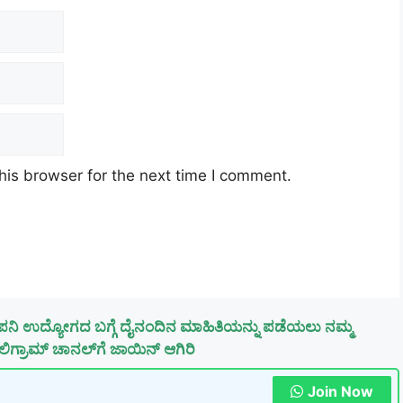
his browser for the next time I comment.
ಪನಿ ಉದ್ಯೋಗದ ಬಗ್ಗೆ ದೈನಂದಿನ ಮಾಹಿತಿಯನ್ನು ಪಡೆಯಲು ನಮ್ಮ
ಿಗ್ರಾಮ್ ಚಾನಲ್‌ಗೆ ಜಾಯಿನ್ ಆಗಿರಿ
Join Now