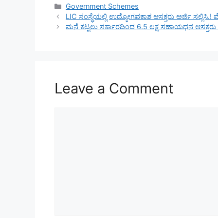
Categories
Government Schemes
LIC ಸಂಸ್ಥೆಯಲ್ಲಿ ಉದ್ಯೋಗವಕಾಶ ಆಸಕ್ತರು ಅರ್ಜಿ ಸಲ್ಲಿಸಿ.
ಮನೆ ಕಟ್ಟಲು ಸರ್ಕಾರದಿಂದ 6.5 ಲಕ್ಷ ಸಹಾಯಧನ ಆಸಕ್ತರು ಅರ್
Leave a Comment
Comment