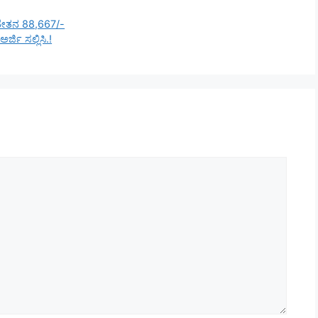
! ವೇತನ 88,667/-
ಜಿ ಸಲ್ಲಿಸಿ.!