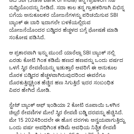
ಆದ SBI (State Bank of India) ತನ್ನ ಗ್ರಾಹಕರಿಗೆ ಸಿಹಿ
ಸುದ್ದಿಯೊಂದನ್ನು ನೀಡಿದೆ. ಸದಾ ಕಾಲ ತನ್ನ ಗ್ರಾಹಕರಿಗಾಗಿ ವಿಭಿನ್ನ
ಬಗೆಯ ಅನುಕೂಲಕರ ಯೋಜನೆಗಳನ್ನು ಪರಿಚಯಿಸುವ SBI
ಬ್ಯಾಂಕ್ ಈ ಬಾರಿ ಇದಾಗಲೇ ಬಳಕೆಯಲ್ಲಿರುವ
ಯೋಜನೆಯೊಂದರ ಬಡ್ಡಿದರ ಹೆಚ್ಚಳದ ಬಗ್ಗೆ ಘೋಷಣೆ ಮಾಡಿ
ಸಂತೋಷ ಪಡಿಸಿದೆ.
ಆ ಪ್ರಕಾರವಾಗಿ ಇನ್ನು ಮುಂದೆ ಯಾರೆಲ್ಲಾ SBI ಬ್ಯಾಂಕ್ ನಲ್ಲಿ
ಎರಡು ಕೋಟಿ ಗಿಂತ ಕಡಿಮೆ ಹಣದ ಹಣವನ್ನು ಒಂದು ವರ್ಷದ
ಒಳಗೆ ಸ್ಥಿರ ಠೇವಣಿಯನ್ನು ಇಡುತ್ತಾರೆ ಅವರಿಗೆ ಈ ಅನುಕೂಲ
ದೊರಕ ಬಡ್ಡಿದರ ಹೆಚ್ಚಳವಾಗಿರುವುದರಿಂದ ಈವರೆಗೂ
ದೊರಕುತ್ತಿದ್ದಕ್ಕಿಂತ ಹೆಚ್ಚಿನ ಹಣ ಸಿಗುತ್ತಿದೆ ಇದರ ಸಂಬಂಧಿತ
ವಿವರ ಹೇಗಿದೆ ನೋಡಿ.
ಸ್ಟೇಟ್ ಬ್ಯಾಂಕ್ ಆಫ್ ಇಂಡಿಯಾ 2 ಕೋಟಿ ರೂಪಾಯಿ ಒಳಗಿನ
ಚಿಲ್ಲರೆ ಠೇವಣಿಗಳ ಮೇಲೆ ಸ್ಥಿರ ಠೇವಣಿ ಬಡ್ಡಿ ದರವನ್ನು ಹೆಚ್ಚಿಸಿದೆ.
ಮೇ 15 2024ರಿಂದಲೇ ಈ ಹೊಸ ದರಗಳು ಅನ್ವಯವಾಗುತ್ತಿದ್ದು
ಒಂದು ವರ್ಷ ಅವಧಿಗಿಂತ ಕಡಿಮೆ ಅವಧಿಯ ನಿಶ್ಚಿತ ಠೇವಣಿ