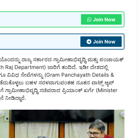
Join Now
Join Now
ೆಯೊಂದನ್ನು ರಾಜ್ಯ ಸರ್ಕಾರದ ಗ್ರಾಮೀಣಾಭಿವೃದ್ಧಿ ಮತ್ತು ಪಂಚಾಯತ್
Raj Department) ಜಾರಿಗೆ ತಂದಿದೆ. ಇಡೀ ದೇಶದಲ್ಲಿ
ಾಗೂ ವಿವಿಧ ಸೇವೆಗಳನ್ನು (Gram Panchayath Details &
ಪಡೆದುಕೊಳ್ಳಲು ಬಹಳ ಸರಳವಾಗುವಂತಹ ನೂತನ ವಾಟ್ಸ್‌ ಆ್ಯಪ್‌
ೆ ಗ್ರಾಮೀಣಾಭಿವೃದ್ಧಿ ಸಚಿವರಾದ ಪ್ರಿಯಾಂಕ್ ಖರ್ಗೆ (Minister
ನೀಡಿದ್ದಾರೆ.