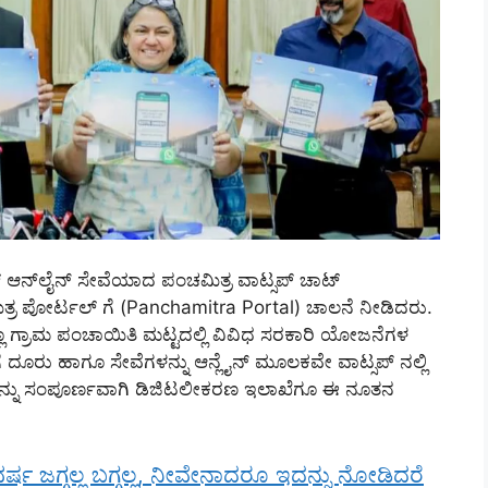
ಟ್‌ ಆನ್‍ಲೈನ್ ಸೇವೆಯಾದ ಪಂಚಮಿತ್ರ ವಾಟ್ಸಪ್ ಚಾಟ್
್ರ ಪೋರ್ಟಲ್ ಗೆ (Panchamitra Portal) ಚಾಲನೆ ನೀಡಿದರು.
 ಗ್ರಾಮ ಪಂಚಾಯಿತಿ ಮಟ್ಟದಲ್ಲಿ ವಿವಿಧ ಸರಕಾರಿ ಯೋಜನೆಗಳ
ಗೆ ದೂರು ಹಾಗೂ ಸೇವೆಗಳನ್ನು ಆನ್ಲೈನ್ ಮೂಲಕವೇ ವಾಟ್ಸಪ್ ನಲ್ಲಿ
ಮಗಳನ್ನು ಸಂಪೂರ್ಣವಾಗಿ ಡಿಜಿಟಲೀಕರಣ ಇಲಾಖೆಗೂ ಈ ನೂತನ
ರ್ಷ ಜಗ್ಗಲ್ಲ ಬಗ್ಗಲ್ಲ, ನೀವೇನಾದರೂ ಇದನ್ನು ನೋಡಿದರೆ