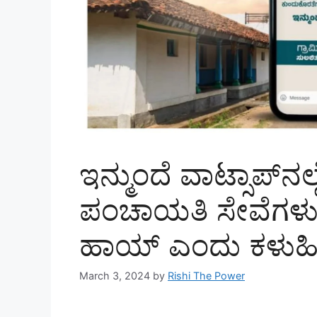
ಇನ್ಮುಂದೆ ವಾಟ್ಸಾಪ್‌ನಲ
ಪಂಚಾಯತಿ ಸೇವೆಗಳು.!
ಹಾಯ್ ಎಂದು ಕಳುಹಿಸ
March 3, 2024
by
Rishi The Power