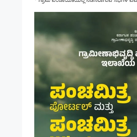
* ಗ್ರಾಮ ಪಂಚಾಯಿತಿಯಲ್ಲಿ ನಡೆಸಲಾಗುವ ಸಭೆಗಳ ವಿ