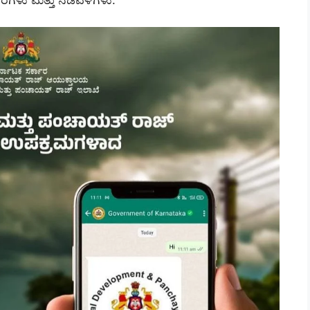
ವರಗಳು ಮತ್ತು ನಡವಳಿಗಳು.