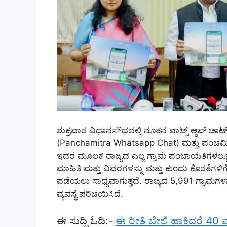
ಶುಕ್ರವಾರ ವಿಧಾನಸೌಧದಲ್ಲಿ ನೂತನ ವಾಟ್ಸ್‌ ಆ್ಯಪ್‌ ಚಾ
(Panchamitra Whatsapp Chat) ಮತ್ತು ಪಂಚಮಿತ
ಇದರ ಮೂಲಕ ರಾಜ್ಯದ ಎಲ್ಲ ಗ್ರಾಮ ಪಂಚಾಯತಿಗಳಲ್ಲೂ
ಮಾಹಿತಿ ಮತ್ತು ವಿವರಗಳನ್ನು ಮತ್ತು ಕುಂದು ಕೊರತೆಗಳಿ
ಪಡೆಯಲು ಸಾಧ್ಯವಾಗುತ್ತದೆ. ರಾಜ್ಯದ 5,991 ಗ್ರಾ
ವ್ಯವಸ್ಥೆ ಪರಿಚಯಿಸಿದೆ.
ಈ ಸುದ್ದಿ ಓದಿ:-
ಈ ರೀತಿ ಬೇಲಿ ಹಾಕಿದರೆ 40 ವ