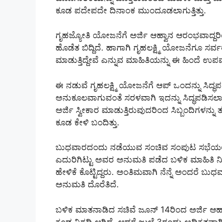
ಕೂಡ ಪದೇಪದೇ ದಿನಾಂಕ ಮುಂದೂಡಲಾಗುತ್ತಿತ್ತು.
ಗೃಹಜ್ಯೋತಿ ಯೋಜನೆಗೆ ಅರ್ಜಿ ಆಹ್ವಾನ ಆರಂಭವಾದ್ದರಿಂದ
ಹೊಡೆತ ಬಿದ್ದಿದೆ. ಹಾಗಾಗಿ ಗೃಹಲಕ್ಷ್ಮಿ ಯೋಜನೆಗೂ ಸರ್
ಮಾಡುತ್ತಿದ್ದೇವೆ ಎನ್ನುವ ಮಾಹಿತಿಯನ್ನು ಈ ಹಿಂದೆ ಉಪ
ಈ ನಡುವೆ ಗೃಹಲಕ್ಷ್ಮಿ ಯೋಜನೆಗೆ ಆಪ್ ಒಂದನ್ನು ಸಿದ್ಧ
ಅನುಕೂಲವಾಗುವಂತೆ ಸರಳವಾಗಿ ಇದನ್ನು ಸಿದ್ಧಪಡಿಸಲಾಗುತ್ತ
ಅರ್ಜಿ ಸ್ವೀಕಾರ ಮಾಡುತ್ತಿರುವುದರಿಂದ ಸಿಬ್ಬಂದಿಗಳನ್ನು 
ಕೂಡ ಕೇಳಿ ಬಂದಿತ್ತು.
ಬುಧವಾರದಂದು ನಡೆಯುವ ಸಂಚಿವ ಸಂಪುಟ ಸಭೆಯಲ್ಲಿ ಈ
ಎದುರಿಗಿಟ್ಟು ಅವರ ಅನುಮತಿ ಪಡೆದ ಬಳಿಕ ಮಾಹಿತಿ ನೀಡುತ್ತ
ಹೇಳಿಕೆ ಕೊಟ್ಟಿದ್ದರು. ಅಂತಿಮವಾಗಿ ನೆನ್ನೆ ಅಂದರೆ ಬ
ಅನುಮತಿ ದೊರೆತಿದೆ.
ಬಳಿಕ ಮಾತನಾಡಿದ ಸಚಿವೆ ಜೂನ್ 14ರಿಂದ ಅರ್ಜಿ ಆಹ್ವ
ಕೂಡ ನಿಗದಿ ಆಗಿದೆ, ಆದರೆ ಜುಲೈ 3ರಂದು ಅಧಿಕೃತವಾಗಿ