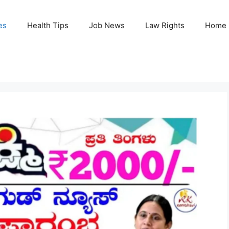
es
Health Tips
Job News
Law Rights
Home