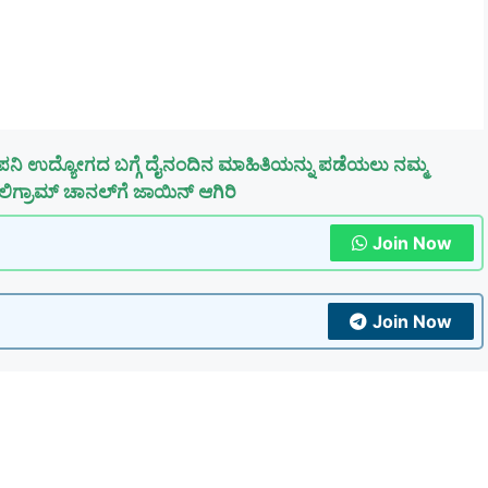
ಪನಿ ಉದ್ಯೋಗದ ಬಗ್ಗೆ ದೈನಂದಿನ ಮಾಹಿತಿಯನ್ನು ಪಡೆಯಲು ನಮ್ಮ
ಿಗ್ರಾಮ್ ಚಾನಲ್‌ಗೆ ಜಾಯಿನ್ ಆಗಿರಿ
Join Now
Join Now