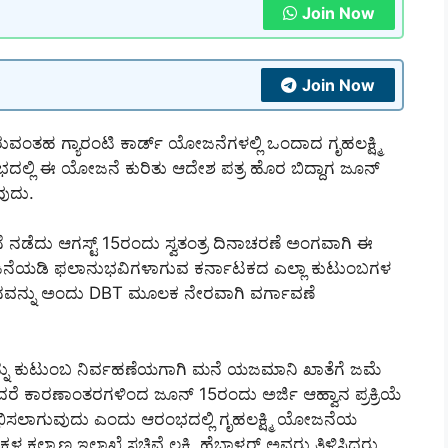
Join Now
Join Now
ರುವಂತಹ ಗ್ಯಾರಂಟಿ ಕಾರ್ಡ್ ಯೋಜನೆಗಳಲ್ಲಿ ಒಂದಾದ ಗೃಹಲಕ್ಷ್ಮಿ
ಭದಲ್ಲಿ ಈ ಯೋಜನೆ ಕುರಿತು ಆದೇಶ ಪತ್ರ ಹೊರ ಬಿದ್ದಾಗ ಜೂನ್
ವುದು.
ೆ ನಡೆದು ಆಗಸ್ಟ್ 15ರಂದು ಸ್ವತಂತ್ರ ದಿನಾಚರಣೆ ಅಂಗವಾಗಿ ಈ
ಯಡಿ ಫಲಾನುಭವಿಗಳಾಗುವ ಕರ್ನಾಟಕದ ಎಲ್ಲಾ ಕುಟುಂಬಗಳ
ವನ್ನು ಅಂದು DBT ಮೂಲಕ ನೇರವಾಗಿ ವರ್ಗಾವಣೆ
್ನು ಕುಟುಂಬ ನಿರ್ವಹಣೆಯಗಾಗಿ ಮನೆ ಯಜಮಾನಿ ಖಾತೆಗೆ ಜಮೆ
 ಆದರೆ ಕಾರಣಾಂತರಗಳಿಂದ ಜೂನ್ 15ರಂದು ಅರ್ಜಿ ಆಹ್ವಾನ ಪ್ರಕ್ರಿಯೆ
ಿಸಲಾಗುವುದು ಎಂದು ಆರಂಭದಲ್ಲಿ ಗೃಹಲಕ್ಷ್ಮಿ ಯೋಜನೆಯ
ಲ್ಯಾಣ ಇಲಾಖೆ ಸಚಿವೆ ಲಕ್ಷ್ಮಿ ಹೆಬ್ಬಾಳ್ಕರ್ ಅವರು ತಿಳಿಸಿದ್ದರು