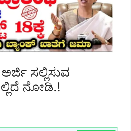
ಅರ್ಜಿ ಸಲ್ಲಿಸುವ
್ಲಿದೆ ನೋಡಿ.!