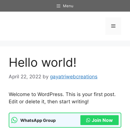
Skip
Menu
to
content
Menu
Hello world!
April 22, 2022
by
gayatriwebcreations
Welcome to WordPress. This is your first post.
Edit or delete it, then start writing!
Join Now
WhatsApp Group