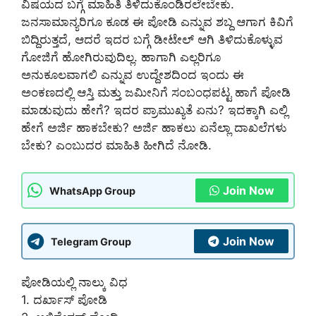
ವಿಷಯದ ಬಗ್ಗೆ ಮಾಹಿತಿ ತಿಳಿದುಕೊಂಡಿರಲೇಬೇಕು.
ಜನಸಾಮಾನ್ಯರಿಗೂ ಕೂಡ ಈ ಪೋಡಿ ಎನ್ನುವ ಶಬ್ದ ಆಗಾಗ ಕಿವಿಗೆ
ಬಿದ್ದಿರುತ್ತದೆ, ಆದರೆ ಇದರ ಬಗ್ಗೆ ಡೀಟೇಲ್ ಆಗಿ ತಿಳಿದುಕೊಳ್ಳುವ
ಗೋಜಿಗೆ ಹೋಗಿರುವುದಿಲ್ಲ. ಹಾಗಾಗಿ ಎಲ್ಲರಿಗೂ
ಅನುಕೂಲವಾಗಲಿ ಎನ್ನುವ ಉದ್ದೇಶದಿಂದ ಇಂದು ಈ
ಅಂಕಣದಲ್ಲಿ ಆಸ್ತಿ ಮತ್ತು ಜಮೀನಿಗೆ ಸಂಬಂಧಪಟ್ಟ ಹಾಗೆ ಪೋಡಿ
ಮಾಡುವುದು ಹೇಗೆ? ಇದರ ಪ್ರಾಮುಖ್ಯತೆ ಏನು? ಇದಕ್ಕಾಗಿ ಎಲ್ಲಿ
ಹೇಗೆ ಅರ್ಜಿ ಹಾಕಬೇಕು? ಅರ್ಜಿ ಹಾಕಲು ಏನೆಲ್ಲಾ ದಾಖಲೆಗಳು
ಬೇಕು? ಎಂಬುದರ ಮಾಹಿತಿ ಹೀಗಿದೆ ನೋಡಿ.
Join Now
WhatsApp Group
Join Now
Telegram Group
ಪೋಡಿಯಲ್ಲಿ ನಾಲ್ಕು ವಿಧ
1. ದರ್ಖಾಸ್ ಪೋಡಿ