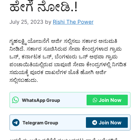
ಹೇಗೆ ನೋಡಿ.!
July 25, 2023
by
Rishi The Power
ಗೃಹಲಕ್ಷ್ಮಿ ಯೋಜನೆಗೆ ಅರ್ಜಿ ಸಲ್ಲಿಸಲು ಸರ್ಕಾರ ಅನುಮತಿ
ನೀಡಿದೆ. ಸರ್ಕಾರ ಸೂಚಿಸಿರುವ ಸೇವಾ ಕೇಂದ್ರಗಳಾದ ಗ್ರಾಮ
ಒನ್, ಕರ್ನಾಟಕ ಒನ್, ಬೆಂಗಳೂರು ಒನ್ ಅಥವಾ ಗ್ರಾಮ
ಪಂಚಾಯಿತಿಯಲ್ಲಿರುವ ಬಾಪೂಜಿ ಸೇವಾ ಕೇಂದ್ರಗಳಲ್ಲಿ ನಿಗದಿತ
ಸಮಯಕ್ಕೆ ಪೂರಕ ದಾಖಲೆಗಳ ಜೊತೆ ಹೋಗಿ ಅರ್ಜಿ
ಸಲ್ಲಿಸಬಹುದು.
Join Now
WhatsApp Group
Join Now
Telegram Group