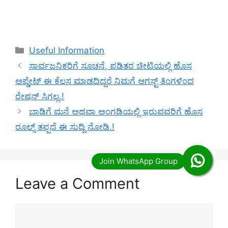
Categories
Useful Information
ಸಾರ್ವಜನಿಕರಿಗೆ ಸೂಚನೆ, ಪಡಿತರ ಚೀಟಿಯಲ್ಲಿ ಹೊಸ
ಅಪ್ಡೇಟ್ ಈ ಕೆಲಸ ಮಾಡದಿದ್ದರೆ ನಿಮಗೆ ಆಗಸ್ಟ್ ತಿಂಗಳಿಂದ
ರೇಷನ್ ಸಿಗಲ್ಲ.!
ಬಾಡಿಗೆ ಮನೆ ಅಥವಾ ಅಂಗಡಿಯಲ್ಲಿ ಇರುವವರಿಗೆ ಹೊಸ
ರೂಲ್ಸ್ ತಪ್ಪದೆ ಈ ಸುದ್ದಿ ನೋಡಿ.!
Leave a Comment
Comment