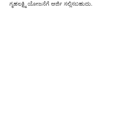
ಗೃಹಲಕ್ಷ್ಮಿ ಯೋಜನೆಗೆ ಅರ್ಜಿ ಸಲ್ಲಿಸಬಹುದು.