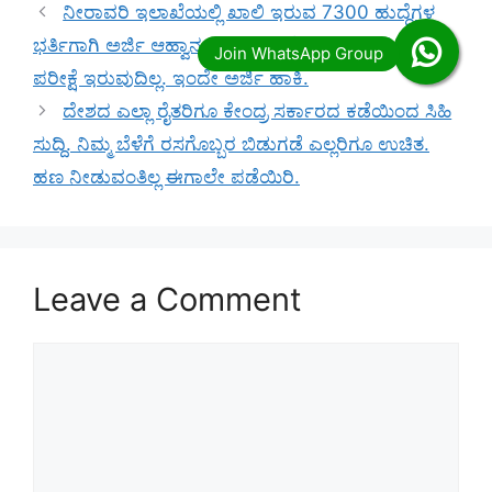
ನೀರಾವರಿ ಇಲಾಖೆಯಲ್ಲಿ ಖಾಲಿ ಇರುವ 7300 ಹುದ್ದೆಗಳ
ಭರ್ತಿಗಾಗಿ ಅರ್ಜಿ ಆಹ್ವಾನ. PUC ಆಗಿದ್ರೆ ಸಾಕು ಯಾವುದೇ
ಪರೀಕ್ಷೆ ಇರುವುದಿಲ್ಲ. ಇಂದೇ ಅರ್ಜಿ ಹಾಕಿ.
ದೇಶದ ಎಲ್ಲಾ ರೈತರಿಗೂ ಕೇಂದ್ರ ಸರ್ಕಾರದ ಕಡೆಯಿಂದ ಸಿಹಿ
ಸುದ್ದಿ. ನಿಮ್ಮ ಬೆಳೆಗೆ ರಸಗೊಬ್ಬರ ಬಿಡುಗಡೆ ಎಲ್ಲರಿಗೂ ಉಚಿತ.
ಹಣ ನೀಡುವಂತಿಲ್ಲ ಈಗಾಲೇ ಪಡೆಯಿರಿ.
Leave a Comment
Comment