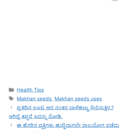
Categories
Health Tips
Tags
Makhan seeds
,
Makhan seeds uses
ಪ್ರತಿದಿನ ಊಟ ಆದ ನಂತರ ಬಾಳೆಹಣ್ಣು ಸೇವಿಸುತ್ತಿರ.?
ಆಗಿದ್ರೆ ತಪ್ಪದೆ ಇದನ್ನು ನೋಡಿ.
ಈ ಹೆಸರಿನ ವ್ಯಕ್ತಿಗಳು ಹುಟ್ಟಿದಾಗಲೇ ರಾಜಯೋಗ ಪಡೆದು