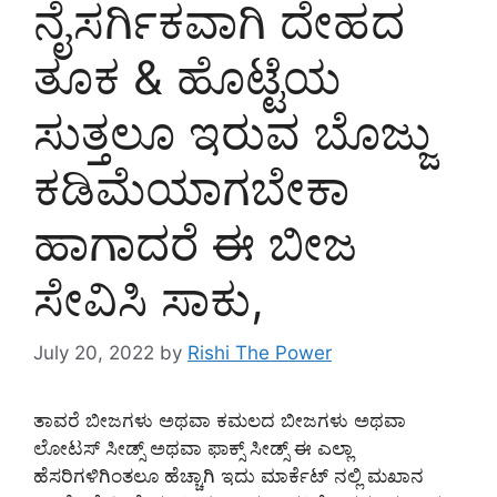
ನೈಸರ್ಗಿಕವಾಗಿ ದೇಹದ
ತೂಕ & ಹೊಟ್ಟೆಯ
ಸುತ್ತಲೂ ಇರುವ ಬೊಜ್ಜು
ಕಡಿಮೆಯಾಗಬೇಕಾ
ಹಾಗಾದರೆ ಈ ಬೀಜ
ಸೇವಿಸಿ ಸಾಕು,
July 20, 2022
by
Rishi The Power
ತಾವರೆ ಬೀಜಗಳು ಅಥವಾ ಕಮಲದ ಬೀಜಗಳು ಅಥವಾ
ಲೋಟಸ್ ಸೀಡ್ಸ್ ಅಥವಾ ಫಾಕ್ಸ್ ಸೀಡ್ಸ್ ಈ ಎಲ್ಲಾ
ಹೆಸರಿಗಳಿಗಿಂತಲೂ ಹೆಚ್ಚಾಗಿ ಇದು ಮಾರ್ಕೆಟ್ ನಲ್ಲಿ ಮಖಾನ