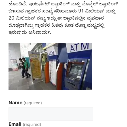
ಹೊಂದಿದೆ. ಇಂಟರ್ನೆಟ್ ಬ್ಯಾಂಕಿಂಗ್ ಮತ್ತು ಮೊಬೈಲ್ ಬ್ಯಾಂಕಿಂಗ್
ಬಳಸುವ ಗ್ರಾಹಕರ ಸಂಖ್ಯೆ ಸರಿಸುಮಾರು 91 ಮಿಲಿಯನ್ ಮತ್ತು
20 ಮಿಲಿಯನ್ ನಷ್ಟು ಇದ್ದು ಈ ಬ್ಯಾಂಕಿನಲ್ಲಿನ ವ್ಯವಹಾರ
ದೊಡ್ಡದಾಗಿದ್ದು ಗ್ರಾಹಕರ ಹಿತವು ಕೂಡ ದೊಡ್ಡ ಮಟ್ಟದಲ್ಲಿ
ಇರುವುದು ಅನಿವಾರ್ಯ.
Name
(required)
Email
(required)