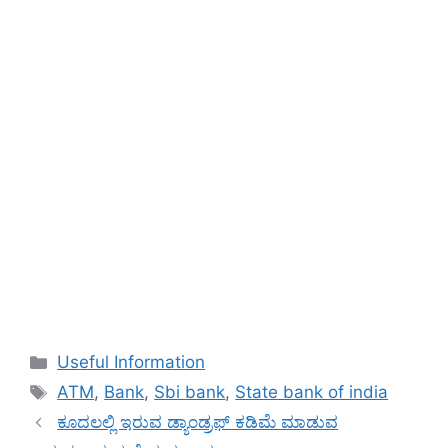
Categories
Useful Information
Tags
ATM
,
Bank
,
Sbi bank
,
State bank of india
ಕೂದಲಲ್ಲಿ ಇರುವ ಡ್ಯಾಂಡ್ರಫ್ ಕಡಿಮೆ ಮಾಡುವ