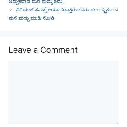
ಅದ್ಭುತವಾದ ಮನೆ ಮದ್ದು ಇದು.
ಪಿರಿಯಡ್ ಸಮಸ್ಯೆ ಅನುಭವಿಸುತ್ತಿರುವವರು ಈ ಅದ್ಭುತವಾದ
ಮನೆ ಮದ್ದು ಮಾಡಿ ನೋಡಿ
Leave a Comment
Comment