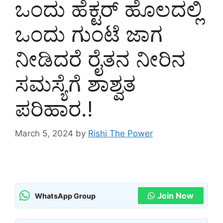
ಒಂದು ಹೆಕ್ಟರ್ ಹೊಲದಲ್ಲಿ
ಒಂದು ಗುಂಟೆ ಜಾಗ
ನೀಡಿದರೆ ರೈತನ ನೀರಿನ
ಸಮಸ್ಯೆಗೆ ಶಾಶ್ವತ
ಪರಿಹಾರ.!
March 5, 2024
by
Rishi The Power
Join Now
WhatsApp Group