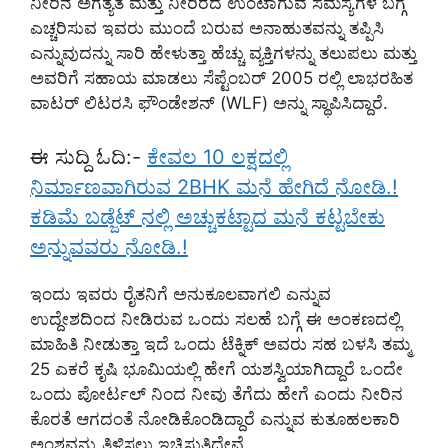
ನೀರಿನ ಅಗತ್ಯತೆ ಮತ್ತು ನೀರಿರದೆ ಉಂಟಾಗುವ ಸಮಸ್ಯೆಗಳ ಬಗ್ಗೆ
ಎಚ್ಚರಿಸುವ ಇವರು ಮುಂದೆ ಬರುವ ಅನಾಹುತವನ್ನು ತಪ್ಪಿಸಿ
ಎನ್ನುವುದನ್ನು ಸಾರಿ ಹೇಳುತ್ತಾ ಹೆಚ್ಚು ವ್ಯಕ್ತಿಗಳನ್ನು ತಲುಪಲು ಮತ್ತು
ಅವರಿಗೆ ಸಹಾಯ ಮಾಡಲು ಸೆಪ್ಟೆಂಬರ್ 2005 ರಲ್ಲಿ ಲಾಭರಹಿತ
ವಾಟರ್ ಲಿಟರಸಿ ಫೌಂಡೇಶನ್ (WLF) ಅನ್ನು ಸ್ಥಾಪಿಸಿದ್ದಾರೆ.
ಈ ಸುದ್ದಿ ಓದಿ:-
ಕೇವಲ 10 ಲಕ್ಷದಲ್ಲಿ
ನಿರ್ಮಾಣವಾಗಿರುವ 2BHK ಮನೆ ಹೇಗಿದೆ ನೋಡಿ.!
ಕಡಿಮೆ ಬಡ್ಜೆಟ್ ನಲ್ಲಿ ಅಚ್ಚುಕಟ್ಟಾದ ಮನೆ ಕಟ್ಟಬೇಕು
ಅನ್ನುವವರು ನೋಡಿ.!
ಇಂದು ಇವರು ರೈತನಿಗೆ ಅನುಕೂಲವಾಗಲಿ ಎನ್ನುವ
ಉದ್ದೇಶದಿಂದ ನೀಡಿರುವ ಒಂದು ಸಲಹೆ ಬಗ್ಗೆ ಈ ಅಂಕಣದಲ್ಲಿ
ಮಾಹಿತಿ ನೀಡುತ್ತಾ ಇದೆ ಒಂದು ಟೆಕ್ನಿಕ್ ಅವರು ಸಹ ಬಳಸಿ ತಮ್ಮ
25 ಎಕರೆ ಕೃಷಿ ಭೂಮಿಯಲ್ಲಿ ಹೇಗೆ ಯಶಸ್ವಿಯಾಗಿದ್ದಾರೆ ಒಂದೇ
ಒಂದು ಪೋರ್ಟಲ್ ನಿಂದ ನೀವು ತೆಗೆದು ಹೇಗೆ ಎಂದು ನೀರಿನ
ಕೊರತೆ ಆಗದಂತೆ ನೋಡಿಕೊಂಡಿದ್ದಾರೆ ಎನ್ನುವ ಕುತೂಹಲಕಾರಿ
ಅಂಶವನ್ನು ತಿಳಿಸಲು ಇಚ್ಛಿಸುತ್ತಿದ್ದೇವೆ.