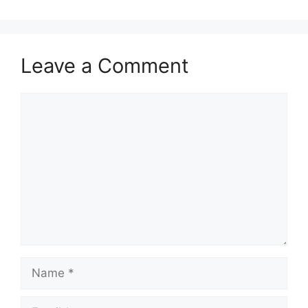
Leave a Comment
Comment
Name
Email