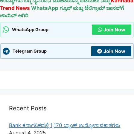
ಉದ್ಯೋಗದ ಬಗ್ಗೆ ದೈನಂದಿನ ಮಾಹಿತಿಯನ್ನು ಪಡೆಯಲು ನಮ್ಮ
Kannada
Trend News
WhatsApp ಗ್ರೂಪ್ ಮತ್ತು ಟೆಲಿಗ್ರಾಮ್ ಚಾನಲ್‌ಗೆ
ಜಾಯಿನ್ ಆಗಿರಿ
Join Now
WhatsApp Group
Join Now
Telegram Group
Recent Posts
Bank ಕರ್ನಾಟಕದಲ್ಲಿ 1,170 ಬ್ಯಾಂಕ್ ಉದ್ಯೋಗಾವಕಾಶಗಳು
August 4, 2025