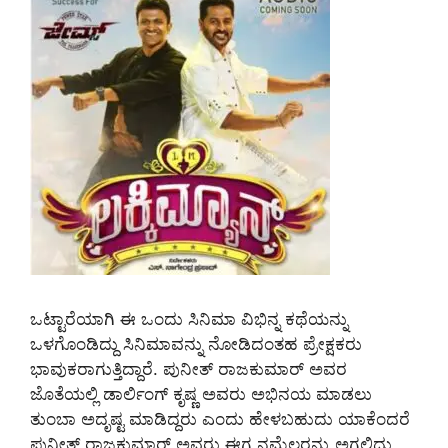
ಒಟ್ಟಾರೆಯಾಗಿ ಈ ಒಂದು ಸಿನಿಮಾ ವಿಭಿನ್ನ ಕಥೆಯನ್ನು
ಒಳಗೊಂಡಿದ್ದು ಸಿನಿಮಾವನ್ನು ನೋಡಿದಂತಹ ಪ್ರೇಕ್ಷಕರು
ಭಾವುಕರಾಗುತ್ತಿದ್ದಾರೆ. ಪುನೀತ್ ರಾಜಕುಮಾರ್ ಅವರ
ಜೊತೆಯಲ್ಲಿ ಡಾರ್ಲಿಂಗ್ ಕೃಷ್ಣ ಅವರು ಅಭಿನಯ ಮಾಡಲು
ತುಂಬಾ ಅದೃಷ್ಟ ಮಾಡಿದ್ದರು ಎಂದು ಹೇಳಬಹುದು ಯಾಕೆಂದರೆ
ಪುನೀತ್ ರಾಜಕುಮಾರ್ ಅವರು ಈಗ ನಮ್ಮೆಲ್ಲರನ್ನು ಅಗಲಿದ್ದು