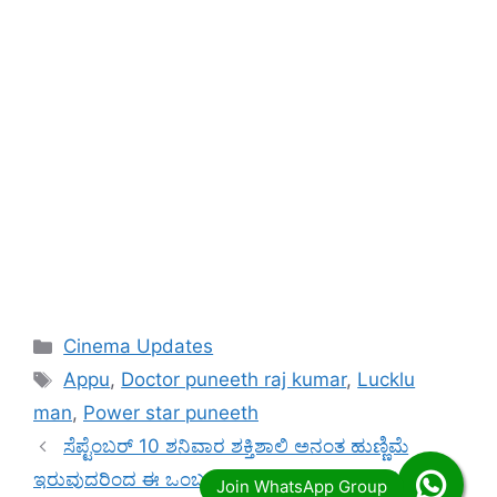
Categories
Cinema Updates
Tags
Appu
,
Doctor puneeth raj kumar
,
Lucklu
man
,
Power star puneeth
ಸೆಪ್ಟೆಂಬರ್ 10 ಶನಿವಾರ ಶಕ್ತಿಶಾಲಿ ಅನಂತ ಹುಣ್ಣಿಮೆ
ಇರುವುದರಿಂದ ಈ ಒಂಬತ್ತು ರಾಶಿಯವರಿಗೆ ಬಾರಿ ಅದೃಷ್ಟ