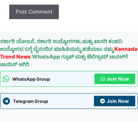
ಸರ್ಕಾರಿ ಯೋಜನೆ, ಸರ್ಕಾರಿ ಉದ್ಯೋಗಗಳು,ಮತ್ತು ಖಾಸಗಿ ಕಂಪನಿ
ಉದ್ಯೋಗದ ಬಗ್ಗೆ ದೈನಂದಿನ ಮಾಹಿತಿಯನ್ನು ಪಡೆಯಲು ನಮ್ಮ
Kannada
Trend News
WhatsApp ಗ್ರೂಪ್ ಮತ್ತು ಟೆಲಿಗ್ರಾಮ್ ಚಾನಲ್‌ಗೆ
ಜಾಯಿನ್ ಆಗಿರಿ
Join Now
WhatsApp Group
Join Now
Telegram Group