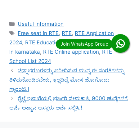
Categories
Useful Information
Tags
Free seat in RTE
,
RTE
,
RTE Application
2024
,
RTE Education
,
RTE Free seat 2024
,
RTE
In karnataka
,
RTE Online application
,
RTE
School List 2024
ಚಿನ್ನಾಭರಣಗಳನ್ನು ಖರೀದಿಸುವ ಮುನ್ನ ಈ ಸಂಗತಿಗಳನ್ನು
ತಿಳಿದುಕೊಂಡಿರಬೇಕು, ಇಲ್ಲದಿದ್ರೆ ಮೋಸ ಹೋಗೋದು
ಗ್ಯಾರಂಟಿ.!
ರೈಲ್ವೆ ಇಲಾಖೆಯಲ್ಲಿ ಭರ್ಜರಿ ನೇಮಕಾತಿ, 9000 ಹುದ್ದೆಗಳಿಗೆ
ಅರ್ಜಿ ಆಹ್ವಾನ ಆಸಕ್ತರು ಅರ್ಜಿ ಸಲ್ಲಿಸಿ.!