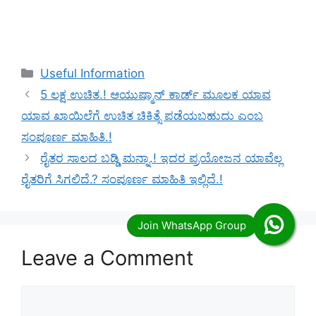
Categories
Useful Information
5 ಲಕ್ಷ ಉಚಿತ.! ಆಯುಷ್ಮಾನ್ ಕಾರ್ಡ್ ಮೂಲಕ ಯಾವ
ಯಾವ ಖಾಯಿಲೆಗೆ ಉಚಿತ ಚಿಕಿತ್ಸೆ ಪಡೆಯಬಹುದು ಎಂಬ
ಸಂಪೂರ್ಣ ಮಾಹಿತಿ.!
ರೈತರ ಸಾಲದ ಬಡ್ಡಿ ಮನ್ನಾ.! ಇದರ ಪ್ರಯೋಜನ ಯಾವೆಲ್ಲ
ರೈತರಿಗೆ ಸಿಗಲಿದೆ.? ಸಂಪೂರ್ಣ ಮಾಹಿತಿ ಇಲ್ಲಿದೆ.!
Leave a Comment
Comment