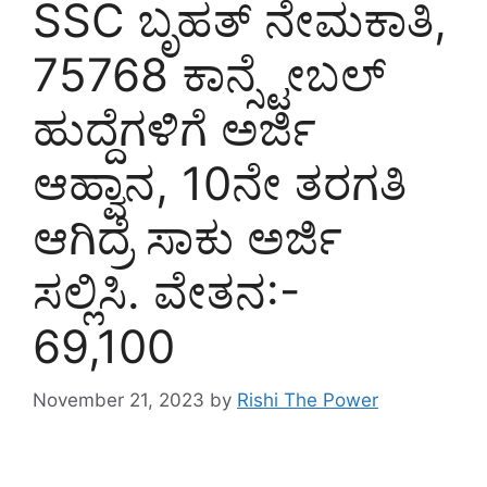
SSC ಬೃಹತ್ ನೇಮಕಾತಿ,
75768 ಕಾನ್ಸ್ಟೇಬಲ್
ಹುದ್ದೆಗಳಿಗೆ ಅರ್ಜಿ
ಆಹ್ವಾನ, 10ನೇ ತರಗತಿ
ಆಗಿದ್ರೆ ಸಾಕು ಅರ್ಜಿ
ಸಲ್ಲಿಸಿ. ವೇತನ:-
69,100
November 21, 2023
by
Rishi The Power