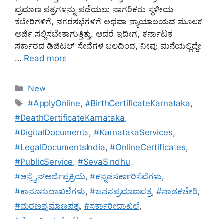
ಪ್ರಮಾಣ ಪತ್ರಗಳನ್ನು ಪಡೆಯಲು ನಾಗರಿಕರು ಸ್ಥಳೀಯ
ಕಚೇರಿಗಳಿಗೆ, ನಗರಸಭೆಗಳಿಗೆ ಅಥವಾ ನ್ಯಾಯಾಲಯದ ಮೂಲಕ
ಅರ್ಜಿ ಸಲ್ಲಿಸಬೇಕಾಗುತ್ತಿತ್ತು. ಆದರೆ ಇದೀಗ, ಕರ್ನಾಟಕ
ಸರ್ಕಾರದ ಡಿಜಿಟಲ್ ಸೇವೆಗಳ ಬಲದಿಂದ, ನೀವು ಮನೆಯಲ್ಲಿದ್ದೇ
…
Read more
Categories
New
Tags
#ApplyOnline
,
#BirthCertificateKarnataka
,
#DeathCertificateKarnataka
,
#DigitalDocuments
,
#KarnatakaServices
,
#LegalDocumentsIndia
,
#OnlineCertificates
,
#PublicService
,
#SevaSindhu
,
#ಆನ್ಲೈನ್ಅರ್ಜಿಪ್ರಕ್ರಿಯೆ
,
#ಕನ್ನಡಸರ್ಕಾರಿಸೆವೆಗಳು
,
#ಕಾನೂನುದಾಖಲೆಗಳು
,
#ಜನನಪ್ರಮಾಣಪತ್ರ
,
#ನಾಡಕಚೇರಿ
,
#ಮರಣಪ್ರಮಾಣಪತ್ರ
,
#ಸರ್ಕಾರೀದಾಖಲೆ
,