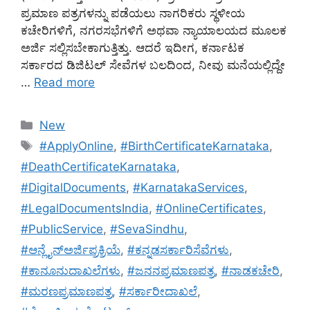
ಪ್ರಮಾಣ ಪತ್ರಗಳನ್ನು ಪಡೆಯಲು ನಾಗರಿಕರು ಸ್ಥಳೀಯ
ಕಚೇರಿಗಳಿಗೆ, ನಗರಸಭೆಗಳಿಗೆ ಅಥವಾ ನ್ಯಾಯಾಲಯದ ಮೂಲಕ
ಅರ್ಜಿ ಸಲ್ಲಿಸಬೇಕಾಗುತ್ತಿತ್ತು. ಆದರೆ ಇದೀಗ, ಕರ್ನಾಟಕ
ಸರ್ಕಾರದ ಡಿಜಿಟಲ್ ಸೇವೆಗಳ ಬಲದಿಂದ, ನೀವು ಮನೆಯಲ್ಲಿದ್ದೇ
…
Read more
Categories
New
Tags
#ApplyOnline
,
#BirthCertificateKarnataka
,
#DeathCertificateKarnataka
,
#DigitalDocuments
,
#KarnatakaServices
,
#LegalDocumentsIndia
,
#OnlineCertificates
,
#PublicService
,
#SevaSindhu
,
#ಆನ್ಲೈನ್ಅರ್ಜಿಪ್ರಕ್ರಿಯೆ
,
#ಕನ್ನಡಸರ್ಕಾರಿಸೆವೆಗಳು
,
#ಕಾನೂನುದಾಖಲೆಗಳು
,
#ಜನನಪ್ರಮಾಣಪತ್ರ
,
#ನಾಡಕಚೇರಿ
,
#ಮರಣಪ್ರಮಾಣಪತ್ರ
,
#ಸರ್ಕಾರೀದಾಖಲೆ
,