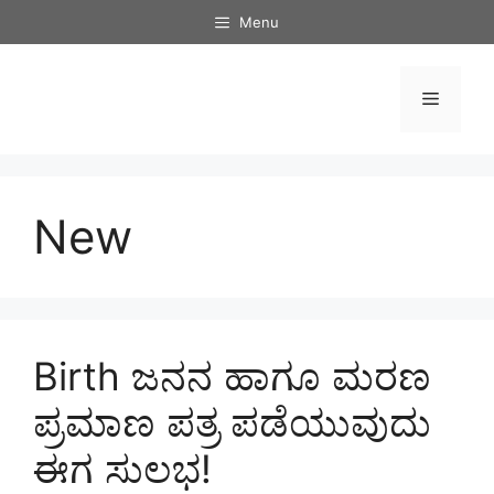
Skip
Menu
to
content
Menu
New
Birth ಜನನ ಹಾಗೂ ಮರಣ
ಪ್ರಮಾಣ ಪತ್ರ ಪಡೆಯುವುದು
ಈಗ ಸುಲಭ!