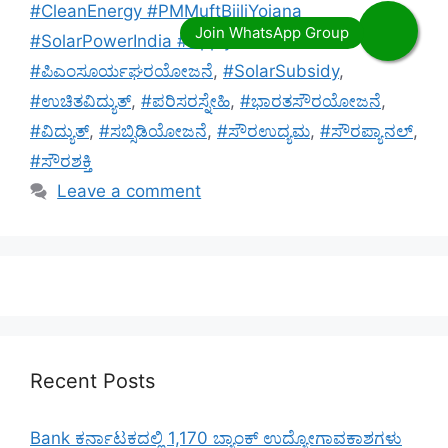
#CleanEnergy #PMMuftBijliYojana
#SolarPowerIndia #ApplySolarScheme
#ಪಿಎಂಸೂರ್ಯಘರಯೋಜನೆ
,
#SolarSubsidy
,
#ಉಚಿತವಿದ್ಯುತ್
,
#ಪರಿಸರಸ್ನೇಹಿ
,
#ಭಾರತಸೌರಯೋಜನೆ
,
#ವಿದ್ಯುತ್
,
#ಸಬ್ಸಿಡಿಯೋಜನೆ
,
#ಸೌರಉದ್ಯಮ
,
#ಸೌರಪ್ಯಾನಲ್
,
#ಸೌರಶಕ್ತಿ
Leave a comment
Recent Posts
Bank ಕರ್ನಾಟಕದಲ್ಲಿ 1,170 ಬ್ಯಾಂಕ್ ಉದ್ಯೋಗಾವಕಾಶಗಳು