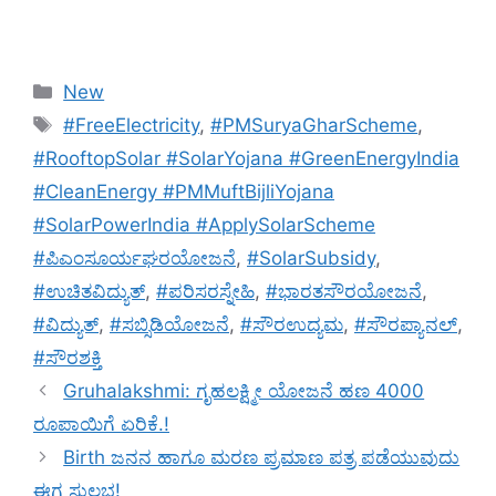
Categories
New
Tags
#FreeElectricity
,
#PMSuryaGharScheme
,
#RooftopSolar #SolarYojana #GreenEnergyIndia
#CleanEnergy #PMMuftBijliYojana
#SolarPowerIndia #ApplySolarScheme
#ಪಿಎಂಸೂರ್ಯಘರಯೋಜನೆ
,
#SolarSubsidy
,
#ಉಚಿತವಿದ್ಯುತ್
,
#ಪರಿಸರಸ್ನೇಹಿ
,
#ಭಾರತಸೌರಯೋಜನೆ
,
#ವಿದ್ಯುತ್
,
#ಸಬ್ಸಿಡಿಯೋಜನೆ
,
#ಸೌರಉದ್ಯಮ
,
#ಸೌರಪ್ಯಾನಲ್
,
#ಸೌರಶಕ್ತಿ
Gruhalakshmi: ಗೃಹಲಕ್ಷ್ಮೀ ಯೋಜನೆ ಹಣ 4000
ರೂಪಾಯಿಗೆ ಏರಿಕೆ.!
Birth ಜನನ ಹಾಗೂ ಮರಣ ಪ್ರಮಾಣ ಪತ್ರ ಪಡೆಯುವುದು
ಈಗ ಸುಲಭ!