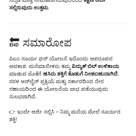
ಸಲ್ಲಿಸುವುದು ಉತ್ತಮ
.
🔚 ಸಮಾರೋಪ
ಪಿಎಂ ಸೂರ್ಯ ಘರ್ ಯೋಜನೆ ಇದೊಂದು ಅಪರೂಪದ
ಅವಕಾಶ. ಮನೆಮಾಲೀಕರು ತಮ್ಮ
ವಿದ್ಯುತ್ ಬಿಲ್ ಉಳಿತಾಯ
ಮಾಡುವ ಜೊತೆಗೆ
ಹಸಿರು ಶಕ್ತಿಗೆ ಕೊಡುಗೆ ನೀಡಬಹುದಾಗಿದೆ
.
ಸರಳ ಆನ್‌ಲೈನ್ ಪ್ರಕ್ರಿಯೆ ಮತ್ತು ಸರ್ಕಾರದಿಂದ ನೇರ
ಸಹಾಯದಿಂದ ಈ ಯೋಜನೆಯ ಲಾಭ ಪಡೆಯುವುದು
ಸುಲಭವಾಗಿದೆ.
👉 ಇಂದೇ ಅರ್ಜಿ ಸಲ್ಲಿಸಿ – ನಿಮ್ಮ ಮನೆಯ ಮೇಲೆ ಸೂರ್ಯನ
ಶಕ್ತಿ!