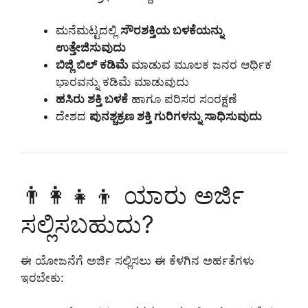
ಮನೆಮಟ್ಟದಲ್ಲಿ
ಸೌರಶಕ್ತಿಯ ಬಳಕೆಯನ್ನು
ಉತ್ತೇಜಿಸುವುದು
ಬಿಜ್ಲಿ ಬಿಲ್ ಕಡಿಮೆ
ಮಾಡುವ ಮೂಲಕ ಜನರ ಆರ್ಥಿಕ
ಭಾರವನ್ನು ಕಡಿಮೆ ಮಾಡುವುದು
ಹಸಿರು ಶಕ್ತಿ ಬಳಕೆ
ಹಾಗೂ ಪರಿಸರ ಸಂರಕ್ಷಣೆ
ದೇಶದ
ಪುನಶ್ಚಕ್ರಣ ಶಕ್ತಿ ಗುರಿಗಳನ್ನು ಸಾಧಿಸುವುದು
👨‍👩‍👧‍👦 ಯಾರು ಅರ್ಜಿ
ಸಲ್ಲಿಸಬಹುದು?
ಈ ಯೋಜನೆಗೆ ಅರ್ಜಿ ಸಲ್ಲಿಸಲು ಈ ಕೆಳಗಿನ ಅರ್ಹತೆಗಳು
ಇರಬೇಕು: