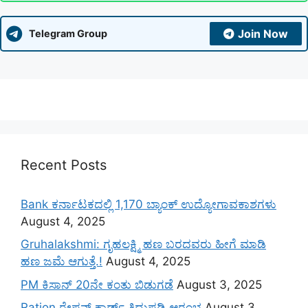
Join Now
Telegram Group
Recent Posts
Bank ಕರ್ನಾಟಕದಲ್ಲಿ 1,170 ಬ್ಯಾಂಕ್ ಉದ್ಯೋಗಾವಕಾಶಗಳು
August 4, 2025
Gruhalakshmi: ಗೃಹಲಕ್ಷ್ಮಿ ಹಣ ಬರದವರು ಹೀಗೆ ಮಾಡಿ
ಹಣ ಜಮೆ‌ ಆಗುತ್ತೆ.!
August 4, 2025
PM ಕಿಸಾನ್ 20ನೇ ಕಂತು ಬಿಡುಗಡೆ
August 3, 2025
Ration ರೇಷನ್ ಕಾರ್ಡ್ ತಿದ್ದುಪಡಿ ಆರಂಭ
August 3,