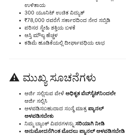
ಉಳಿತಾಯ
300 ಯೂನಿಟ್ ಉಚಿತ ವಿದ್ಯುತ್
₹78,000 ರವರೆಗೆ ಸರ್ಕಾರದಿಂದ ನೇರ ಸಬ್ಸಿಡಿ
ಪರಿಸರ ಸ್ನೇಹಿ ಶಕ್ತಿಯ ಬಳಕೆ
ಆಸ್ತಿ ಮೌಲ್ಯ ಹೆಚ್ಚಳ
ಕಡಿಮೆ ಹೂಡಿಕೆಯಲ್ಲಿ ದೀರ್ಘಾವಧಿಯ ಲಾಭ
⚠️ ಮುಖ್ಯ ಸೂಚನೆಗಳು
ಅರ್ಜಿ ಸಲ್ಲಿಸುವ ವೇಳೆ
ಅಧಿಕೃತ ವೆಬ್‌ಸೈಟ್‌ನಿಂದಲೇ
ಅರ್ಜಿ ಸಲ್ಲಿಸಿ
ಅಳವಡಿಸಬಹುದಾದ ಸಂಸ್ಥೆ ಮಾತ್ರ
ಪ್ಯಾನಲ್
ಅಳವಡಿಸಬೇಕು
ನಿಮ್ಮ ಬ್ಯಾಂಕ್ ವಿವರಗಳನ್ನು
ಸರಿಯಾಗಿ ನೀಡಿ
ಅನುಮೋದನೆಗಿಂತ ಮೊದಲು ಪ್ಯಾನಲ್ ಅಳವಡಿಸಬೇಡಿ