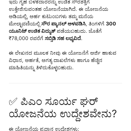
ಇದು ಗೃಹ ಬಳಕೆದಾರರನ್ನು ಉಚಿತ ಸೌರಶಕ್ತಿಗೆ
ಉತ್ತೇಜಿಸುವಂತಹ ಯೋಜನೆಯಾಗಿದೆ. ಈ ಯೋಜನೆಯ
ಅಡಿಯಲ್ಲಿ, ಅರ್ಹ ಕುಟುಂಬಗಳು ತಮ್ಮ ಮನೆಯ
ಮೇಲ್ಛಾವಣಿಯಲ್ಲಿ
ಸೌರ ಪ್ಯಾನಲ್ ಅಳವಡಿಸಿ
, ತಿಂಗಳಿಗೆ
300
ಯೂನಿಟ್ ಉಚಿತ ವಿದ್ಯುತ್
ಪಡೆಯಬಹುದು. ಜೊತೆಗೆ
₹78,000 ರವರೆಗೆ
ಸಬ್ಸಿಡಿ ಸಹ ಲಭ್ಯವಿದೆ
.
ಈ ಲೇಖನದ ಮೂಲಕ ನೀವು ಈ ಯೋಜನೆಗೆ ಅರ್ಜಿ ಹಾಕುವ
ವಿಧಾನ, ಅರ್ಹತೆ, ಅಗತ್ಯ ದಾಖಲೆಗಳು ಹಾಗೂ ಹೆಚ್ಚಿನ
ಮಾಹಿತಿಯನ್ನು ತಿಳಿದುಕೊಳ್ಳಬಹುದು.
✅ ಪಿಎಂ ಸೂರ್ಯ ಘರ್
ಯೋಜನೆಯ ಉದ್ದೇಶವೇನು?
ಈ ಯೋಜನೆಯ ಪ್ರಧಾನ ಉದ್ದೇಶಗಳು: