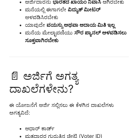
ಅರ್ಜಿದಾರನು
ಭಾರತದ ಖಾಯಂ ನಿವಾಸಿ
ಆಗಿರಬೇಕು
ಮನೆಯಲ್ಲಿ ಈಗಾಗಲೇ
ವಿದ್ಯುತ್ ಮೀಟರ್
ಅಳವಡಿಸಿರಬೇಕು
ಯಾವುದೇ
ವಯಸ್ಸು ಅಥವಾ ಆದಾಯ ಮಿತಿ ಇಲ್ಲ
ಮನೆಯ ಮೇಲ್ಛಾವಣಿಯು
ಸೌರ ಪ್ಯಾನಲ್ ಅಳವಡಿಸಲು
ಸೂಕ್ತವಾಗಿರಬೇಕು
📄 ಅರ್ಜಿಗೆ ಅಗತ್ಯ
ದಾಖಲೆಗಳೇನು?
ಈ ಯೋಜನೆಗೆ ಅರ್ಜಿ ಸಲ್ಲಿಸಲು ಈ ಕೆಳಗಿನ ದಾಖಲೆಗಳು
ಅಗತ್ಯವಿದೆ:
ಆಧಾರ್ ಕಾರ್ಡ್
ಮತದಾರರ ಗುರುತಿನ ಚೀಟಿ (Voter ID)