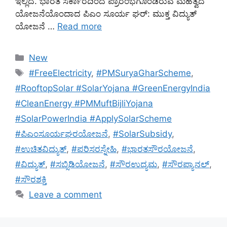
ಇಲ್ಲಿದೆ. ಭಾರತ ಸರ್ಕಾರದಿಂದ ಪ್ರಾರಂಭಗೊಂಡಿರುವ ಮಹತ್ವದ
ಯೋಜನೆಯೊಂದಾದ ಪಿಎಂ ಸೂರ್ಯ ಘರ್: ಮುಕ್ತ ವಿದ್ಯುತ್
ಯೋಜನೆ …
Read more
Categories
New
Tags
#FreeElectricity
,
#PMSuryaGharScheme
,
#RooftopSolar #SolarYojana #GreenEnergyIndia
#CleanEnergy #PMMuftBijliYojana
#SolarPowerIndia #ApplySolarScheme
#ಪಿಎಂಸೂರ್ಯಘರಯೋಜನೆ
,
#SolarSubsidy
,
#ಉಚಿತವಿದ್ಯುತ್
,
#ಪರಿಸರಸ್ನೇಹಿ
,
#ಭಾರತಸೌರಯೋಜನೆ
,
#ವಿದ್ಯುತ್
,
#ಸಬ್ಸಿಡಿಯೋಜನೆ
,
#ಸೌರಉದ್ಯಮ
,
#ಸೌರಪ್ಯಾನಲ್
,
#ಸೌರಶಕ್ತಿ
Leave a comment