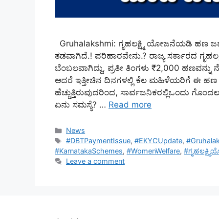
Gruhalakshmi: ಗೃಹಲಕ್ಷ್ಮಿ ಯೋಜನೆಯಡಿ ಹಣ 
ತಡವಾಗಿದೆ.! ಪರಿಹಾರವೇನು.? ರಾಜ್ಯ ಸರ್ಕಾರದ ಗೃಹಲ
ಬೆಂಬಲವಾಗಿದ್ದು, ಪ್ರತೀ ತಿಂಗಳು ₹2,000 ಹಣವನ್ನು ನ
ಆದರೆ ಇತ್ತೀಚಿನ ದಿನಗಳಲ್ಲಿ ಕೆಲ ಮಹಿಳೆಯರಿಗೆ ಈ 
ಹೆಚ್ಚುತ್ತಿರುವುದರಿಂದ, ಸಾರ್ವಜನಿಕರಲ್ಲಿಒಂದು ಗೊಂದ
ಏನು ಸಮಸ್ಯೆ? …
Read more
Categories
News
Tags
#DBTPaymentIssue
,
#EKYCUpdate
,
#Gruhala
#KarnatakaSchemes
,
#WomenWelfare
,
#ಗೃಹಲಕ್ಷ್ಮಿ
Leave a comment