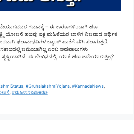
ಜಮೆಯಾಗದವರ ಗಮನಕ್ಕೆ – ಈ ಕಾರಣಗಳಿಂದಾಗಿ ಹಣ
ಕ್ಷ್ಮಿ ಯೋಜನೆ ಹಲವು ಲಕ್ಷ ಮಹಿಳೆಯರ ಬಾಳಿಗೆ ನಿಜವಾದ ಆರ್ಥಿಕ
ೇರವಾಗಿ ಫಲಾನುಭವಿಗಳ ಬ್ಯಾಂಕ್ ಖಾತೆಗೆ ವರ್ಗಿಸಲಾಗುತ್ತದೆ.
ಹಣ ಸಕಾಲದಲ್ಲಿ ಜಮೆಯಾಗಿಲ್ಲ ಎಂಬ ಅಹವಾಲುಗಳು
ಲ ಸೃಷ್ಟಿಯಾಗಿದೆ. ಈ ಲೇಖನದಲ್ಲಿ, ಯಾಕೆ ಹಣ ಜಮೆಯಾಗುತ್ತಿಲ್ಲ?
kshmiStatus
,
#GruhalakshmiYojana
,
#KannadaNews
,
ಯೋಜನೆ
,
#ಮಹಿಳಾಸಬಲೀಕರಣ