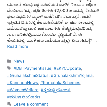
ಯೋಜನೆ ಹಲವು ಲಕ್ಷ ಮಹಿಳೆಯರ ಬಾಳಿಗೆ ನಿಜವಾದ ಆರ್ಥಿಕ
ಬೆಂಬಲವಾಗಿದ್ದು, ಪ್ರತೀ ತಿಂಗಳು ₹2,000 ಹಣವನ್ನು ನೇರವಾಗಿ
ಫಲಾನುಭವಿಗಳ ಬ್ಯಾಂಕ್ ಖಾತೆಗೆ ವರ್ಗಿಸಲಾಗುತ್ತದೆ. ಆದರೆ
ಇತ್ತೀಚಿನ ದಿನಗಳಲ್ಲಿ ಕೆಲ ಮಹಿಳೆಯರಿಗೆ ಈ ಹಣ ಸಕಾಲದಲ್ಲಿ
ಜಮೆಯಾಗಿಲ್ಲ ಎಂಬ ಅಹವಾಲುಗಳು ಹೆಚ್ಚುತ್ತಿರುವುದರಿಂದ,
ಸಾರ್ವಜನಿಕರಲ್ಲಿಒಂದು ಗೊಂದಲ ಸೃಷ್ಟಿಯಾಗಿದೆ. ಈ
ಲೇಖನದಲ್ಲಿ, ಯಾಕೆ ಹಣ ಜಮೆಯಾಗುತ್ತಿಲ್ಲ? ಏನು ಸಮಸ್ಯೆ? …
Read more
Categories
News
Tags
#DBTPaymentIssue
,
#EKYCUpdate
,
#GruhalakshmiStatus
,
#GruhalakshmiYojana
,
#KannadaNews
,
#KarnatakaSchemes
,
#WomenWelfare
,
#ಗೃಹಲಕ್ಷ್ಮಿಯೋಜನೆ
,
#ಮಹಿಳಾಸಬಲೀಕರಣ
Leave a comment