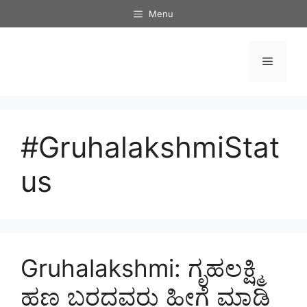
Skip
Menu
to
content
Menu
#GruhalakshmiStat
us
Gruhalakshmi: ಗೃಹಲಕ್ಷ್ಮಿ
ಹಣ ಬರದವರು ಹೀಗೆ ಮಾಡಿ