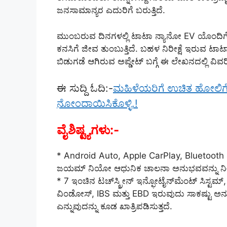
ಜನಸಾಮಾನ್ಯರ ಎದುರಿಗೆ ಬರುತ್ತಿದೆ.
ಮುಂಬರುವ ದಿನಗಳಲ್ಲಿ ಟಾಟಾ ನ್ಯಾನೋ EV ಯೊಂದಿಗೆ
ಕನಸಿಗೆ ಜೀವ ತುಂಬುತ್ತಿದೆ. ಬಹಳ ನಿರೀಕ್ಷೆ ಇರುವ ಟಾಟಾ ನ್
ಬಿಡುಗಡೆ ಆಗಿರುವ ಅಪ್ಡೇಟ್ ಬಗ್ಗೆ ಈ ಲೇಖನದಲ್ಲಿ ವಿವರಿಸು
ಈ ಸುದ್ದಿ ಓದಿ:-
ಮಹಿಳೆಯರಿಗೆ ಉಚಿತ ಹೋಲಿಗೆ ತರ
ನೋಂದಾಯಿಸಿಕೊಳ್ಳಿ.!
ವೈಶಿಷ್ಟ್ಯಗಳು:-
* Android Auto, Apple CarPlay, Bluetooth ಮ
ಜಯಮ್ ನಿಯೋ ಆಧುನಿಕ ಚಾಲನಾ ಅನುಭವವನ್ನು ನೀಡು
* 7 ಇಂಚಿನ ಟಚ್‌ಸ್ಕ್ರೀನ್ ಇನ್ಫೋಟೈನ್‌ಮೆಂಟ್ ಸಿಸ್ಟಮ್
ವಿಂಡೋಸ್, IBS ಮತ್ತು EBD ಇರುವುದು ಸಾಕಷ್ಟು ಅನುಕೂಲತೆ
ಎನ್ನುವುದನ್ನು ಕೂಡ ಖಾತ್ರಿಪಡಿಸುತ್ತದೆ.