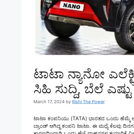
ಟಾಟಾ ನ್ಯಾನೋ ಎಲೆಕ್ಟ
ಸಿಹಿ ಸುದ್ದಿ, ಬೆಲೆ ಎಷ್ಟು
March 17, 2024
by
Rishi The Power
ಟಾಟಾ ಕಂಪನಿಯು (TATA) ಭಾರತದ ಒಂದು ಹೆಮ್ಮೆ ಅದರ
ಬ್ರಾಂಡ್ ಆಗಿದ್ದ ಕಂಪನಿ ಟಾಟಾ. ಈ ಮಧ್ಯೆ ಕೆಲವು ದಿನಗಳ
ಕಾರಣದಿಂದಾಗಿ ಒಂದು ಹೆಜ್ಜೆ ವಾಹನಗಳ ತಯಾರಿಕೆ ವಿಷ