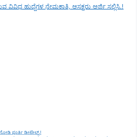
ವ ವಿವಿಧ ಹುದ್ದೆಗಳ ನೇಮಕಾತಿ, ಆಸಕ್ತರು ಅರ್ಜಿ ಸಲ್ಲಿಸಿ.!
ನೋಡಿ ಪೂರ್ತಿ ಡೀಟೇಲ್ಸ್.!