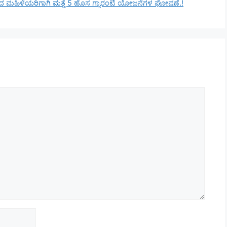
ಾರದಿಂದ ಮಹಿಳೆಯರಿಗಾಗಿ ಮತ್ತೆ 5 ಹೊಸ ಗ್ಯಾರಂಟಿ ಯೋಜನೆಗಳ ಘೋಷಣೆ.!