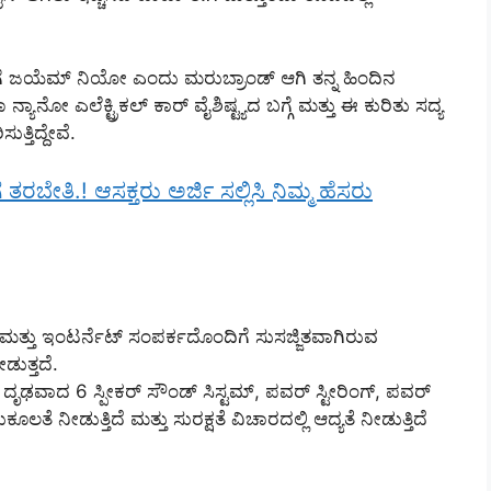
 ಜಯೆಮ್ ನಿಯೋ ಎಂದು ಮರುಬ್ರಾಂಡ್ ಆಗಿ ತನ್ನ ಹಿಂದಿನ
ಯಾನೋ ಎಲೆಕ್ಟ್ರಿಕಲ್ ಕಾರ್ ವೈಶಿಷ್ಟ್ಯದ ಬಗ್ಗೆ ಮತ್ತು ಈ ಕುರಿತು ಸದ್ಯ
ತ್ತಿದ್ದೇವೆ.
ಬೇತಿ.! ಆಸಕ್ತರು ಅರ್ಜಿ ಸಲ್ಲಿಸಿ ನಿಮ್ಮ ಹೆಸರು
ತ್ತು ಇಂಟರ್ನೆಟ್ ಸಂಪರ್ಕದೊಂದಿಗೆ ಸುಸಜ್ಜಿತವಾಗಿರುವ
ತ್ತದೆ.
, ದೃಢವಾದ 6 ಸ್ಪೀಕರ್ ಸೌಂಡ್ ಸಿಸ್ಟಮ್, ಪವರ್ ಸ್ಟೀರಿಂಗ್, ಪವರ್
 ನೀಡುತ್ತಿದೆ ಮತ್ತು ಸುರಕ್ಷತೆ ವಿಚಾರದಲ್ಲಿ ಆದ್ಯತೆ ನೀಡುತ್ತಿದೆ