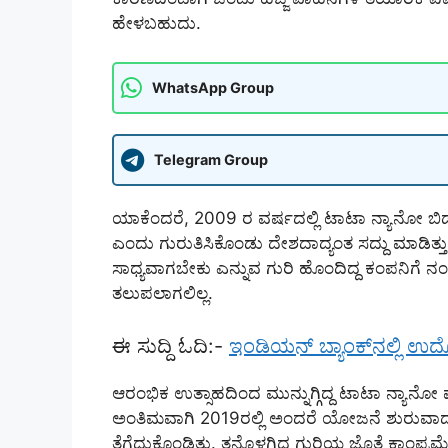
ಹೇಳಬಹುದು.
WhatsApp Group
Telegram Group
ಯಾಕೆಂದರೆ, 2009 ರ ವರ್ಷದಲ್ಲಿ ಟಾಟಾ ನ್ಯಾನೋ ಬ
ಎಂದು ಗುರುತಿಸಿಕೊಂಡು ದೇಶದಾದ್ಯಂತ ಸದ್ದು ಮಾಡಿತ್
ಸಾಧ್ಯವಾಗಬೇಕು ಎನ್ನುವ ಗುರಿ ಹೊಂದಿದ್ದ ಕಂಪನಿಗೆ ನ
ತಲುಪಲಾಗಲಿಲ್ಲ.
ಈ ಸುದ್ದಿ ಓದಿ:-
ಇಂಡಿಯನ್‌ ಬ್ಯಾಂಕ್‌ನಲ್ಲಿ ಉದ
ಆರಂಭಿಕ ಉತ್ಸಾಹದಿಂದ ಮುನ್ನುಗ್ಗಿದ್ದ ಟಾಟಾ ನ್ಯಾನೋ ಮಾ
ಅಂತಿಮವಾಗಿ 2019ರಲ್ಲಿ ಅಂದರೆ ಯೋಜನೆ ಶುರುವಾದ ಹತ್
ತೆಗೆದುಕೊಂಡಿತು. ತನ್ನೊಳಗಿದ್ದ ಗುರಿಯ ಜೊತೆ ಕಾಂಪ್