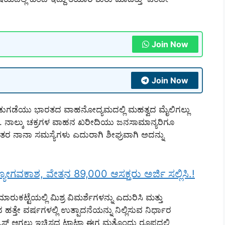
Join Now
Join Now
ಿಡುಗಡೆಯು ಭಾರತದ ವಾಹನೋದ್ಯಮದಲ್ಲಿ ಮಹತ್ವದ ಮೈಲಿಗಲ್ಲು
ತು. ನಾಲ್ಕು ಚಕ್ರಗಳ ವಾಹನ ಖರೀದಿಯು ಜನಸಾಮಾನ್ಯರಿಗೂ
ಂತರ ನಾನಾ ಸಮಸ್ಯೆಗಳು ಎದುರಾಗಿ ಶೀಘ್ರವಾಗಿ ಅದನ್ನು
್ಯೋಗವಕಾಶ, ವೇತನ 89,000 ಆಸಕ್ತರು ಅರ್ಜಿ ಸಲ್ಲಿಸಿ.!
ರುಕಟ್ಟೆಯಲ್ಲಿ ಮಿಶ್ರ ವಿಮರ್ಶೆಗಳನ್ನು ಎದುರಿಸಿ ಮತ್ತು
ತೇ ವರ್ಷಗಳಲ್ಲಿ ಉತ್ಪಾದನೆಯನ್ನು ನಿಲ್ಲಿಸುವ ನಿರ್ಧಾರ
ರಮೈಸ್ ಆಗಲು ಇಚ್ಚಿಸದ ಟಾಟಾ ಈಗ ಮತ್ತೊಂದು ರೂಪದಲ್ಲಿ