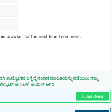
his browser for the next time I comment.
ಪನಿ ಉದ್ಯೋಗದ ಬಗ್ಗೆ ದೈನಂದಿನ ಮಾಹಿತಿಯನ್ನು ಪಡೆಯಲು ನಮ್ಮ
ಿಗ್ರಾಮ್ ಚಾನಲ್‌ಗೆ ಜಾಯಿನ್ ಆಗಿರಿ
Join Now