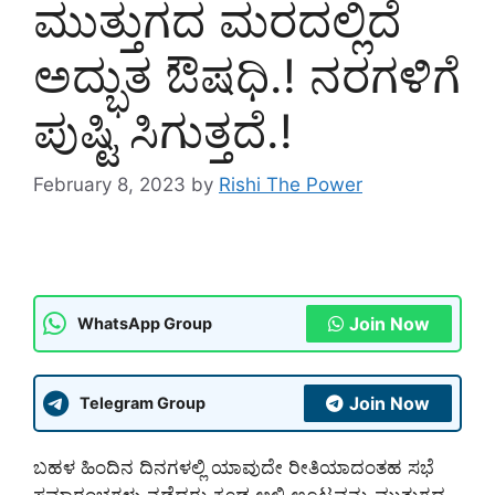
ಮುತ್ತುಗದ ಮರದಲ್ಲಿದೆ
ಅದ್ಭುತ ಔಷಧಿ.! ನರಗಳಿಗೆ
ಪುಷ್ಟಿ ಸಿಗುತ್ತದೆ.!
February 8, 2023
by
Rishi The Power
Join Now
WhatsApp Group
Join Now
Telegram Group
ಬಹಳ ಹಿಂದಿನ ದಿನಗಳಲ್ಲಿ ಯಾವುದೇ ರೀತಿಯಾದಂತಹ ಸಭೆ
ಸಮಾರಂಭಗಳು ನಡೆದರು ಕೂಡ ಅಲ್ಲಿ ಊಟವನ್ನು ಮುತ್ತುಗದ